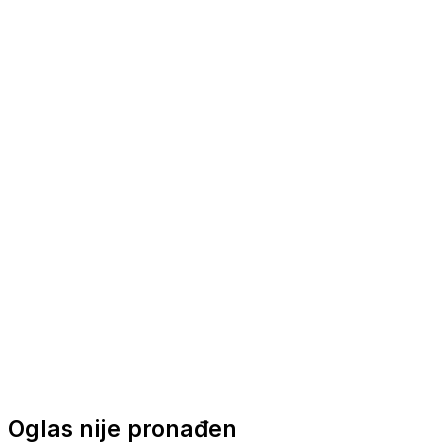
Nautička oprema
Brodski motori
Turizam
Apartmani
Sobe
Kuće za odmor
Aranžmani
Oglas nije pronađen