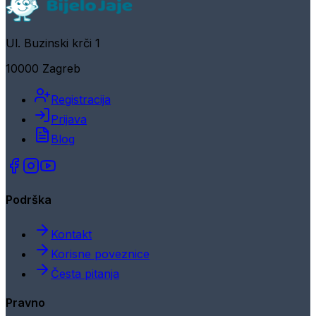
Ul. Buzinski krči 1
10000 Zagreb
Registracija
Prijava
Blog
Podrška
Kontakt
Korisne poveznice
Česta pitanja
Pravno