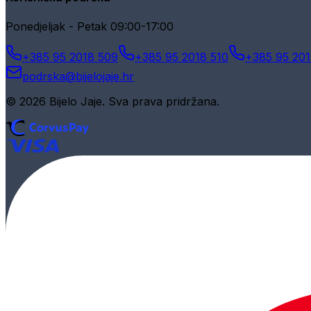
Ponedjeljak - Petak 09:00-17:00
+385 95 2018 509
+385 95 2018 510
+385 95 201
podrska@bijelojaje.hr
© 2026 Bijelo Jaje. Sva prava pridržana.