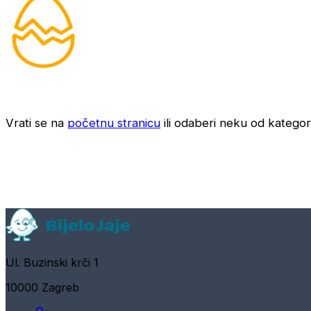
Vrati se na
početnu stranicu
ili odaberi neku od kategori
Ul. Buzinski krči 1
10000 Zagreb