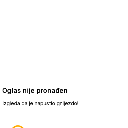
Apartmani
Sobe
Kuće za odmor
Aranžmani
Oglas nije pronađen
Izgleda da je napustio gnijezdo!