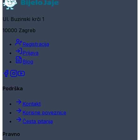
Ul. Buzinski krči 1
10000 Zagreb
Registracija
Prijava
Blog
Podrška
Kontakt
Korisne poveznice
Česta pitanja
Pravno