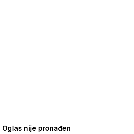
Nautička oprema
Brodski motori
Turizam
Apartmani
Sobe
Kuće za odmor
Aranžmani
Oglas nije pronađen