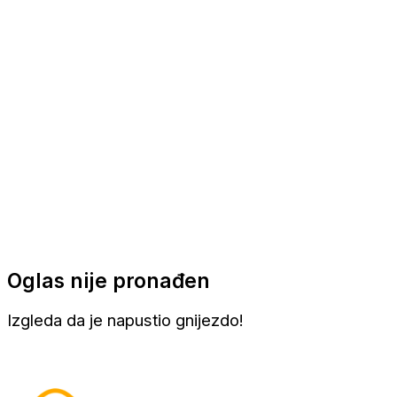
Apartmani
Sobe
Kuće za odmor
Aranžmani
Oglas nije pronađen
Izgleda da je napustio gnijezdo!