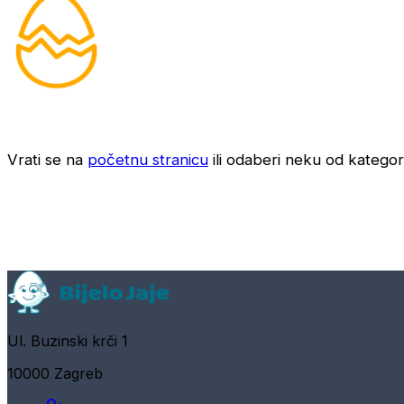
Vrati se na
početnu stranicu
ili odaberi neku od kategori
Ul. Buzinski krči 1
10000 Zagreb