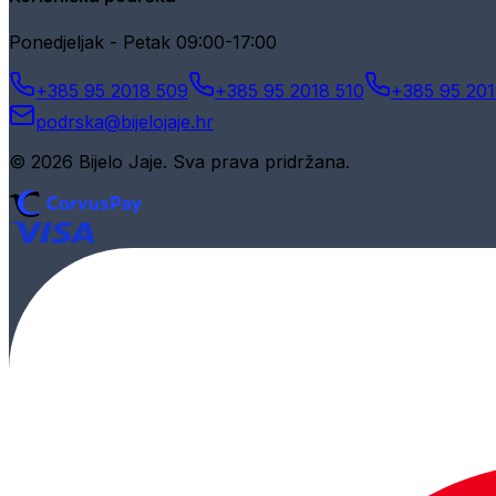
Ponedjeljak - Petak 09:00-17:00
+385 95 2018 509
+385 95 2018 510
+385 95 201
podrska@bijelojaje.hr
© 2026 Bijelo Jaje. Sva prava pridržana.