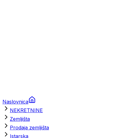
Prikolice za plovila
Brodski rezervni dijelovi
Nautička oprema
Brodski motori
Turizam
Apartmani
Sobe
Kuće za odmor
Aranžmani
Naslovnica
NEKRETNINE
Zemljišta
Prodaja zemljišta
Istarska