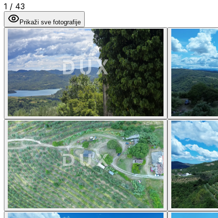
1
/
43
Prikaži sve fotografije