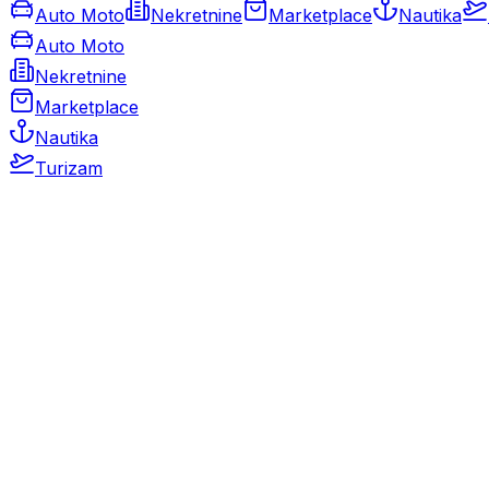
Auto Moto
Nekretnine
Marketplace
Nautika
Auto Moto
Nekretnine
Marketplace
Nautika
Turizam
Auto Moto
Rabljeni automobili
Novi automobili
Motocikli / motori
Gospodarska vozila
Rezervni dijelovi i oprema
Kamperi i kamp prikolice
Oldtimeri