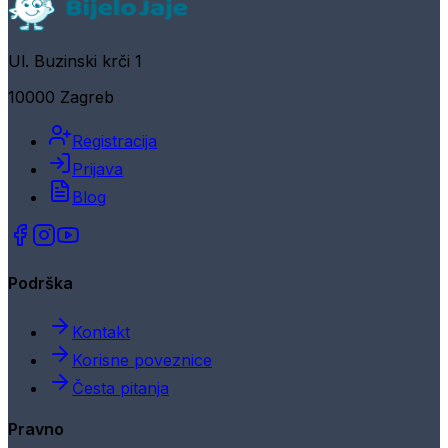
Ul. Buzinski krči 1
10000 Zagreb
Registracija
Prijava
Blog
Podrška
Kontakt
Korisne poveznice
Česta pitanja
Pravno