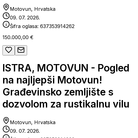
Motovun, Hrvatska
09. 07. 2026.
Šifra oglasa:
637353914262
150.000,00 €
ISTRA, MOTOVUN - Pogled
na najljepši Motovun!
Građevinsko zemljište s
dozvolom za rustikalnu vilu
Motovun, Hrvatska
09. 07. 2026.