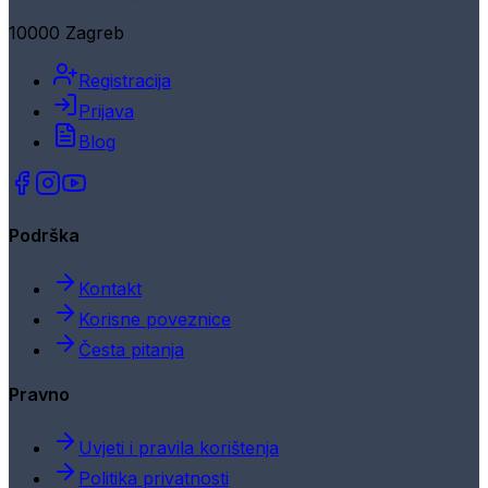
10000 Zagreb
Registracija
Prijava
Blog
Podrška
Kontakt
Korisne poveznice
Česta pitanja
Pravno
Uvjeti i pravila korištenja
Politika privatnosti