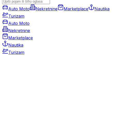
Auto Moto
Nekretnine
Marketplace
Nautika
Turizam
Auto Moto
Nekretnine
Marketplace
Nautika
Turizam
Auto Moto
Rabljeni automobili
Novi automobili
Motocikli / motori
Gospodarska vozila
Rezervni dijelovi i oprema
Kamperi i kamp prikolice