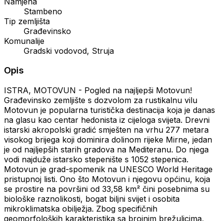
Namjena
Stambeno
Tip zemljišta
Građevinsko
Komunalije
Gradski vodovod, Struja
Opis
ISTRA, MOTOVUN - Pogled na najljepši Motovun!
Građevinsko zemljište s dozvolom za rustikalnu vilu
Motovun je popularna turistička destinacija koja je danas
na glasu kao centar hedonista iz cijeloga svijeta. Drevni
istarski akropolski gradić smješten na vrhu 277 metara
visokog brijega koji dominira dolinom rijeke Mirne, jedan
je od najljepših starih gradova na Mediteranu. Do njega
vodi najduže istarsko stepenište s 1052 stepenica.
Motovun je grad-spomenik na UNESCO World Heritage
pristupnoj listi. Ono što Motovun i njegovu općinu, koja
se prostire na površini od 33,58 km² čini posebnima su
biološke raznolikosti, bogat biljni svijet i osobita
mikroklimatska obilježja. Zbog specifičnih
geomorfoloških karakteristika sa brojnim brežuljcima,