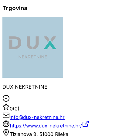
Trgovina
DUX NEKRETNINE
0
(
0
)
info@dux-nekretnine.hr
https://www.dux-nekretnine.hr/
Tizianova 8, 51000 Rijeka