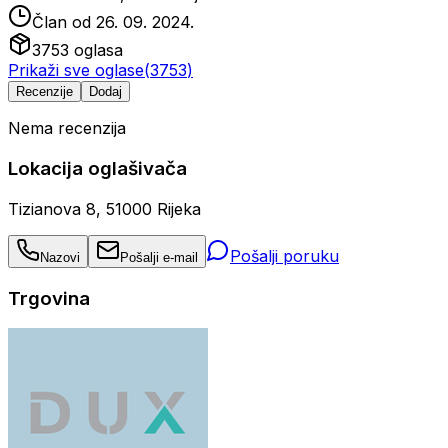
Član od
26. 09. 2024.
3753
oglasa
Prikaži sve oglase
(
3753
)
Recenzije
Dodaj
Nema recenzija
Lokacija oglašivača
Tizianova 8, 51000 Rijeka
Pošalji poruku
Nazovi
Pošalji e-mail
Trgovina