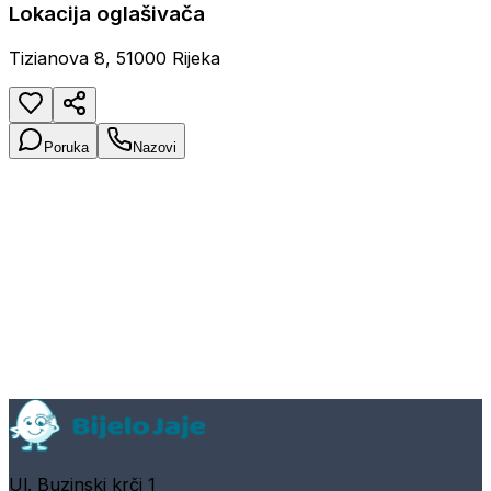
Lokacija oglašivača
Tizianova 8, 51000 Rijeka
Poruka
Nazovi
Ul. Buzinski krči 1