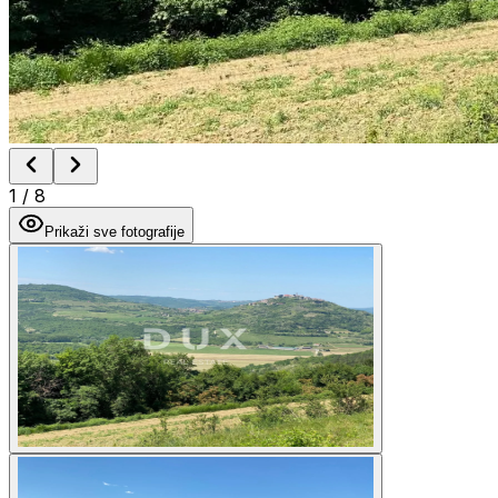
1
/
8
Prikaži sve fotografije