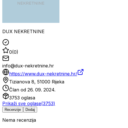
DUX NEKRETNINE
0
(
0
)
info@dux-nekretnine.hr
https://www.dux-nekretnine.hr/
Tizianova 8, 51000 Rijeka
Član od
26. 09. 2024.
3753
oglasa
Prikaži sve oglase
(
3753
)
Recenzije
Dodaj
Nema recenzija