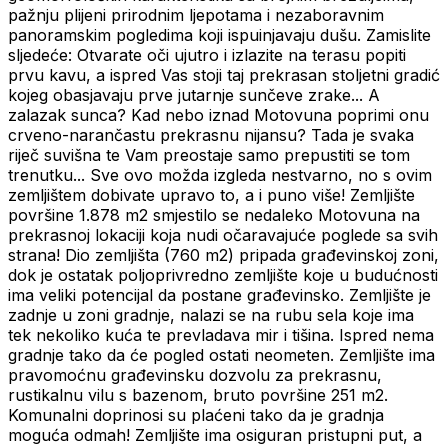
pažnju plijeni prirodnim ljepotama i nezaboravnim
panoramskim pogledima koji ispuinjavaju dušu. Zamislite
sljedeće: Otvarate oči ujutro i izlazite na terasu popiti
prvu kavu, a ispred Vas stoji taj prekrasan stoljetni gradić
kojeg obasjavaju prve jutarnje sunčeve zrake... A
zalazak sunca? Kad nebo iznad Motovuna poprimi onu
crveno-narančastu prekrasnu nijansu? Tada je svaka
riječ suvišna te Vam preostaje samo prepustiti se tom
trenutku... Sve ovo možda izgleda nestvarno, no s ovim
zemljištem dobivate upravo to, a i puno više! Zemljište
površine 1.878 m2 smjestilo se nedaleko Motovuna na
prekrasnoj lokaciji koja nudi očaravajuće poglede sa svih
strana! Dio zemljišta (760 m2) pripada građevinskoj zoni,
dok je ostatak poljoprivredno zemljište koje u budućnosti
ima veliki potencijal da postane građevinsko. Zemljište je
zadnje u zoni gradnje, nalazi se na rubu sela koje ima
tek nekoliko kuća te prevladava mir i tišina. Ispred nema
gradnje tako da će pogled ostati neometen. Zemljište ima
pravomoćnu građevinsku dozvolu za prekrasnu,
rustikalnu vilu s bazenom, bruto površine 251 m2.
Komunalni doprinosi su plaćeni tako da je gradnja
moguća odmah! Zemljište ima osiguran pristupni put, a