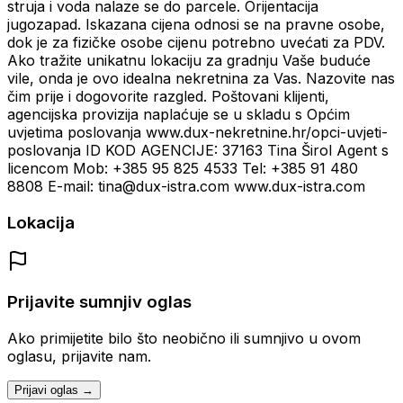
struja i voda nalaze se do parcele. Orijentacija
jugozapad. Iskazana cijena odnosi se na pravne osobe,
dok je za fizičke osobe cijenu potrebno uvećati za PDV.
Ako tražite unikatnu lokaciju za gradnju Vaše buduće
vile, onda je ovo idealna nekretnina za Vas. Nazovite nas
čim prije i dogovorite razgled. Poštovani klijenti,
agencijska provizija naplaćuje se u skladu s Općim
uvjetima poslovanja www.dux-nekretnine.hr/opci-uvjeti-
poslovanja ID KOD AGENCIJE: 37163 Tina Širol Agent s
licencom Mob: +385 95 825 4533 Tel: +385 91 480
8808 E-mail: tina@dux-istra.com www.dux-istra.com
Lokacija
Prijavite sumnjiv oglas
Ako primijetite bilo što neobično ili sumnjivo u ovom
oglasu, prijavite nam.
Prijavi oglas →