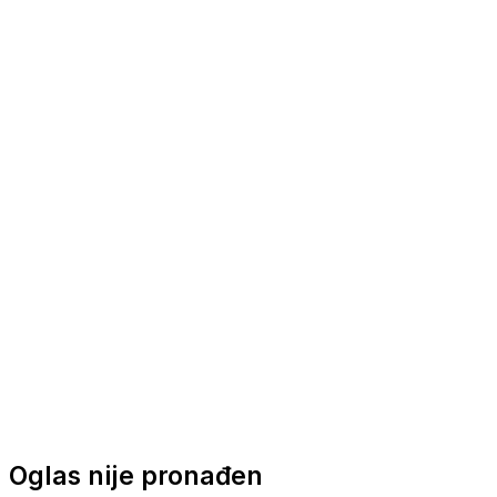
Nautička oprema
Brodski motori
Turizam
Apartmani
Sobe
Kuće za odmor
Aranžmani
Oglas nije pronađen