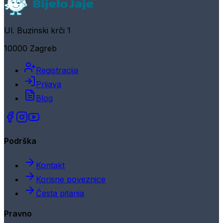
Ul. Buzinski krči 1
10000 Zagreb
Registracija
Prijava
Blog
Podrška
Kontakt
Korisne poveznice
Česta pitanja
Pravno