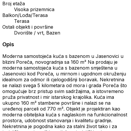
Broj etaža
Visoka prizemnica
Balkon/Lođa/Terasa
Terasa
Ostali objekti i površine
Dvorište / vrt, Bazen
Opis
Moderna samostojeća kuća s bazenom u Jasenovici u
blizini Poreča, novogradnja sa 160 m² Na prodaju je
moderna samostojeća kuća s bazenom smještena u
Jasenovici kod Poreča, u mirnom i ugodnom okruženju
idealnom za odmor ili cjelogodišnji boravak. Nekretnina
se nalazi svega 5 kilometara od mora i grada Poreča što
omogućuje brz pristup svim sadržajima, a istovremeno
pruža privatnost i mir istarskog krajolika. Kuća ima
ukupno 160 m² stambene površine i nalazi se na
uređenoj parceli od 770 m². Objekt je projektiran kao
moderna obiteljska kuća s naglaskom na funkcionalnost
prostora, udobnost stanovanja i kvalitetu gradnje.
Nekretnina je pogodna kako za stalni život tako i za