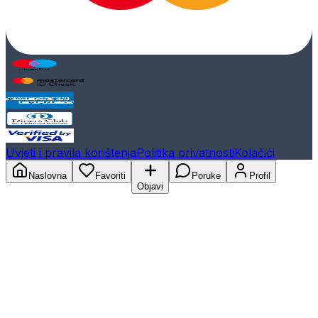
Uvjeti i pravila korištenja
Politika privatnosti
Kolačići
Naslovna
Favoriti
Poruke
Profil
Objavi