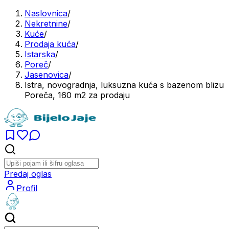
Naslovnica
/
Nekretnine
/
Kuće
/
Prodaja kuća
/
Istarska
/
Poreč
/
Jasenovica
/
Istra, novogradnja, luksuzna kuća s bazenom blizu
Poreča, 160 m2 za prodaju
Predaj oglas
Profil