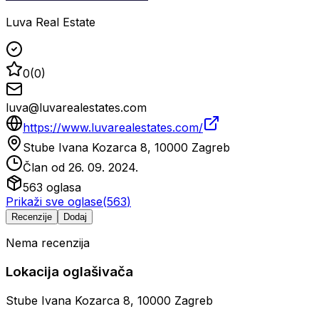
Luva Real Estate
0
(
0
)
luva@luvarealestates.com
https://www.luvarealestates.com/
Stube Ivana Kozarca 8, 10000 Zagreb
Član od
26. 09. 2024.
563
oglasa
Prikaži sve oglase
(
563
)
Recenzije
Dodaj
Nema recenzija
Lokacija oglašivača
Stube Ivana Kozarca 8, 10000 Zagreb