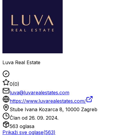
Luva Real Estate
0
(
0
)
luva@luvarealestates.com
https://www.luvarealestates.com/
Stube Ivana Kozarca 8, 10000 Zagreb
Član od
26. 09. 2024.
563
oglasa
Prikaži sve oglase
(
563
)