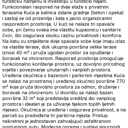
turističku namjenu ili investiciju u turistički najam.
Funkcionalan raspored na dvije etaže s privatnim
terasama Kuća je katnica zidane gradnje (beton i opeka)
i sastoji se od prizemlja i kata s jasno organiziranim
rasporedom prostorija. U kući se nalaze tri spavaće
sobe, pri čemu svaka ima vlastitu kupaonicu i sanitarni
čvor, što osigurava visoku razinu privatnosti i komfora.
Na katu su smještene dvije spavaće sobe koje imaju izlaz
na vlastite terase, dok ukupna površina velike terase
iznosi 40 m² i pruža ugodan prostor za opuštanje i
boravak na otvorenom. Raspored prostorija omogućuje
funkcionalno korištenje prostora, uz dovoljno prirodnog
svjetla i povezivanje unutarnjih i vanjskih prostora.
Uređena okućnica s bazenom i parkirnim mjestima Kuća
se nalazi na prostranoj i uređenoj okućnici površine 770
m² koja pruža dovoljno prostora za odmor, druženje i
boravak na otvorenom. U dvorištu se nalazi bazen
površine 32 m² koji predstavlja središnji dio vanjskog
prostora i idealan je za uživanje tijekom toplih ljetnih
mjeseci. Okućnica je uređena i osigurava privatnost, a na
parceli su predviđena tri parkirna mjesta. Pristup
nekretnini je jednostavan zahvaljujući asfaltiranom
pristupnom putu. Moderna oprema i sustavi sigurnosti