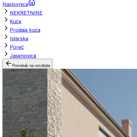
Naslovnica
NEKRETNINE
Kuće
Prodaja kuća
Istarska
Poreč
Jasenovica
Povratak na rezultate