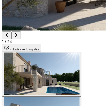
1
/
24
Prikaži sve fotografije