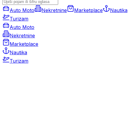
Auto Moto
Nekretnine
Marketplace
Nautika
Turizam
Auto Moto
Nekretnine
Marketplace
Nautika
Turizam
Auto Moto
Rabljeni automobili
Novi automobili
Motocikli / motori
Gospodarska vozila
Rezervni dijelovi i oprema
Kamperi i kamp prikolice