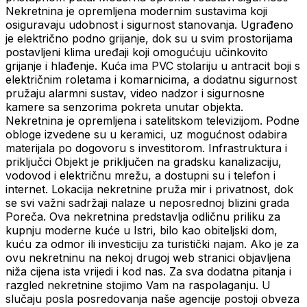
Nekretnina je opremljena modernim sustavima koji
osiguravaju udobnost i sigurnost stanovanja. Ugrađeno
je električno podno grijanje, dok su u svim prostorijama
postavljeni klima uređaji koji omogućuju učinkovito
grijanje i hlađenje. Kuća ima PVC stolariju u antracit boji s
električnim roletama i komarnicima, a dodatnu sigurnost
pružaju alarmni sustav, video nadzor i sigurnosne
kamere sa senzorima pokreta unutar objekta.
Nekretnina je opremljena i satelitskom televizijom. Podne
obloge izvedene su u keramici, uz mogućnost odabira
materijala po dogovoru s investitorom. Infrastruktura i
priključci Objekt je priključen na gradsku kanalizaciju,
vodovod i električnu mrežu, a dostupni su i telefon i
internet. Lokacija nekretnine pruža mir i privatnost, dok
se svi važni sadržaji nalaze u neposrednoj blizini grada
Poreča. Ova nekretnina predstavlja odličnu priliku za
kupnju moderne kuće u Istri, bilo kao obiteljski dom,
kuću za odmor ili investiciju za turistički najam. Ako je za
ovu nekretninu na nekoj drugoj web stranici objavljena
niža cijena ista vrijedi i kod nas. Za sva dodatna pitanja i
razgled nekretnine stojimo Vam na raspolaganju. U
slučaju posla posredovanja naše agencije postoji obveza