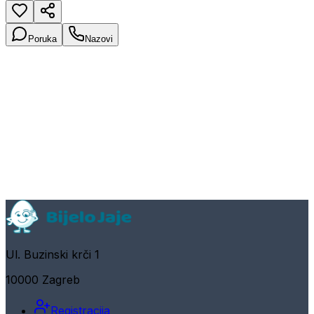
Poruka
Nazovi
Ul. Buzinski krči 1
10000 Zagreb
Registracija