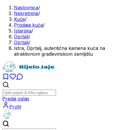
Naslovnica
/
Nekretnine
/
Kuće
/
Prodaja kuća
/
Istarska
/
Oprtalj
/
Oprtalj
/
Istra, Oprtalj, autentična kamena kuća na
atraktivnom građevinskom zemljištu
Predaj oglas
Profil