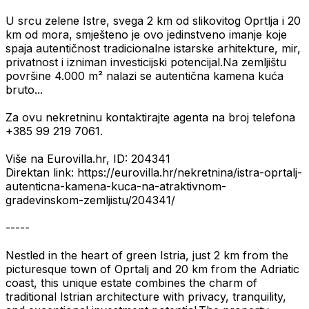
U srcu zelene Istre, svega 2 km od slikovitog Oprtlja i 20
km od mora, smješteno je ovo jedinstveno imanje koje
spaja autentičnost tradicionalne istarske arhitekture, mir,
privatnost i izniman investicijski potencijal.Na zemljištu
površine 4.000 m² nalazi se autentična kamena kuća
bruto...
Za ovu nekretninu kontaktirajte agenta na broj telefona
+385 99 219 7061.
Više na Eurovilla.hr, ID: 204341
Direktan link: https://eurovilla.hr/nekretnina/istra-oprtalj-
autenticna-kamena-kuca-na-atraktivnom-
gradevinskom-zemljistu/204341/
-----
Nestled in the heart of green Istria, just 2 km from the
picturesque town of Oprtalj and 20 km from the Adriatic
coast, this unique estate combines the charm of
traditional Istrian architecture with privacy, tranquility,