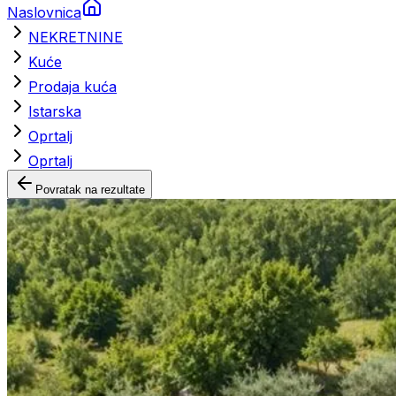
Naslovnica
NEKRETNINE
Kuće
Prodaja kuća
Istarska
Oprtalj
Oprtalj
Povratak na rezultate