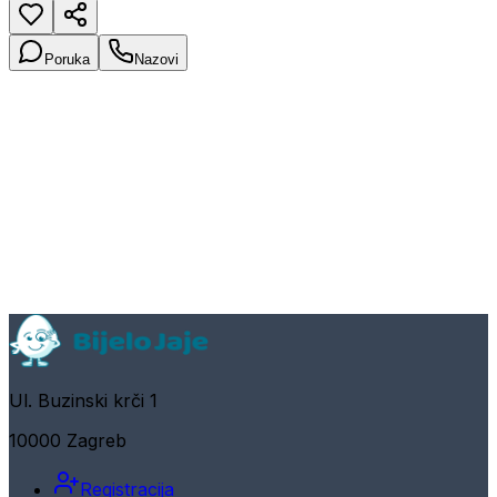
Poruka
Nazovi
Ul. Buzinski krči 1
10000 Zagreb
Registracija