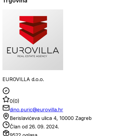
Trgovina
EUROVILLA d.o.o.
0
(
0
)
dino.puric@eurovilla.hr
Berislavićeva ulica 4, 10000 Zagreb
Član od
26. 09. 2024.
9522
oglasa