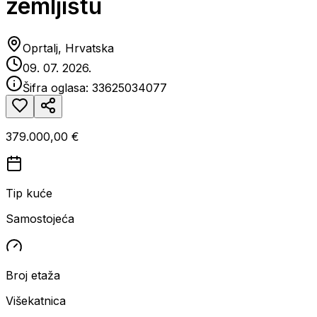
zemljištu
Oprtalj, Hrvatska
09. 07. 2026.
Šifra oglasa:
33625034077
379.000,00 €
Tip kuće
Samostojeća
Broj etaža
Višekatnica