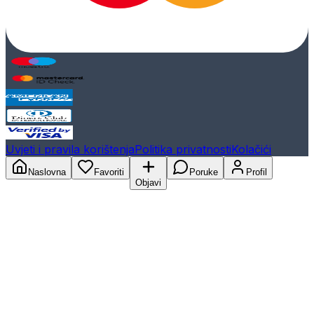
Uvjeti i pravila korištenja
Politika privatnosti
Kolačići
Naslovna
Favoriti
Poruke
Profil
Objavi