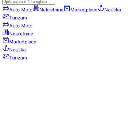
Auto Moto
Nekretnine
Marketplace
Nautika
Turizam
Auto Moto
Nekretnine
Marketplace
Nautika
Turizam
Auto Moto
Rabljeni automobili
Novi automobili
Motocikli / motori
Gospodarska vozila
Rezervni dijelovi i oprema
Kamperi i kamp prikolice