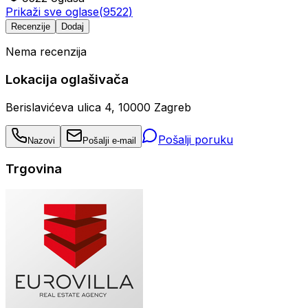
Prikaži sve oglase
(
9522
)
Recenzije
Dodaj
Nema recenzija
Lokacija oglašivača
Berislavićeva ulica 4, 10000 Zagreb
Pošalji poruku
Nazovi
Pošalji e-mail
Trgovina