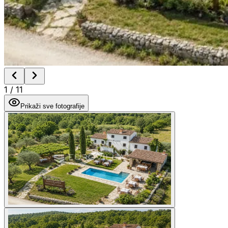
1
/
11
Prikaži sve fotografije