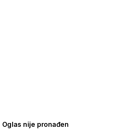
Nautička oprema
Brodski motori
Turizam
Apartmani
Sobe
Kuće za odmor
Aranžmani
Oglas nije pronađen