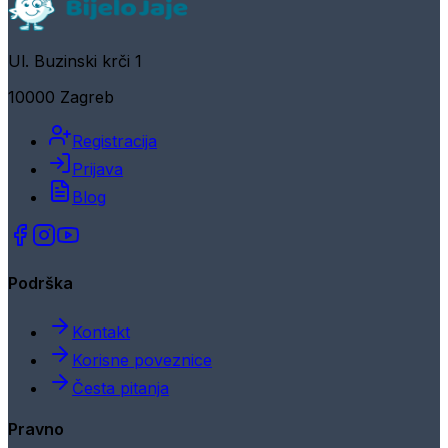
Ul. Buzinski krči 1
10000 Zagreb
Registracija
Prijava
Blog
Podrška
Kontakt
Korisne poveznice
Česta pitanja
Pravno