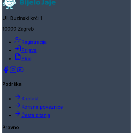
Ul. Buzinski krči 1
10000 Zagreb
Registracija
Prijava
Blog
Podrška
Kontakt
Korisne poveznice
Česta pitanja
Pravno