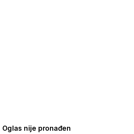
Nautička oprema
Brodski motori
Turizam
Apartmani
Sobe
Kuće za odmor
Aranžmani
Oglas nije pronađen