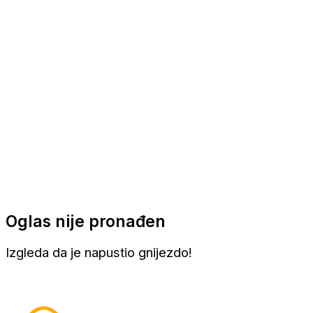
Apartmani
Sobe
Kuće za odmor
Aranžmani
Oglas nije pronađen
Izgleda da je napustio gnijezdo!