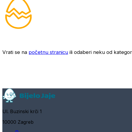
Vrati se na
početnu stranicu
ili odaberi neku od kategori
Ul. Buzinski krči 1
10000 Zagreb