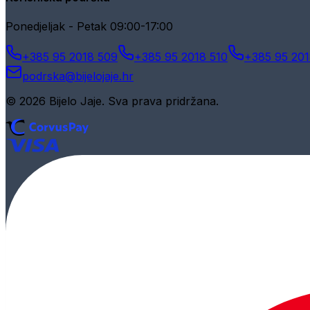
Ponedjeljak - Petak 09:00-17:00
+385 95 2018 509
+385 95 2018 510
+385 95 201
podrska@bijelojaje.hr
© 2026 Bijelo Jaje. Sva prava pridržana.