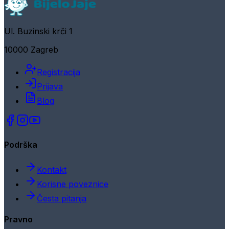
Ul. Buzinski krči 1
10000 Zagreb
Registracija
Prijava
Blog
Podrška
Kontakt
Korisne poveznice
Česta pitanja
Pravno