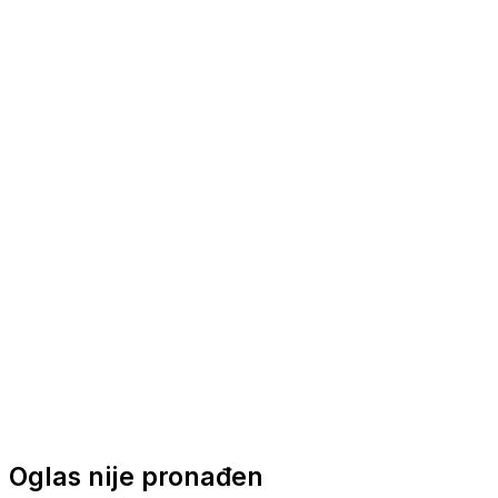
Nautička oprema
Brodski motori
Turizam
Apartmani
Sobe
Kuće za odmor
Aranžmani
Oglas nije pronađen