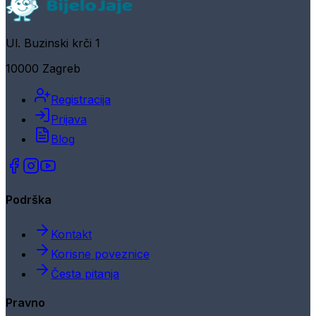
Ul. Buzinski krči 1
10000 Zagreb
Registracija
Prijava
Blog
Podrška
Kontakt
Korisne poveznice
Česta pitanja
Pravno