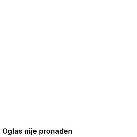
Nautička oprema
Brodski motori
Turizam
Apartmani
Sobe
Kuće za odmor
Aranžmani
Oglas nije pronađen