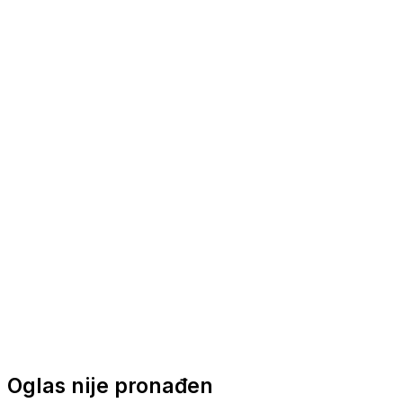
Nautička oprema
Brodski motori
Turizam
Apartmani
Sobe
Kuće za odmor
Aranžmani
Oglas nije pronađen