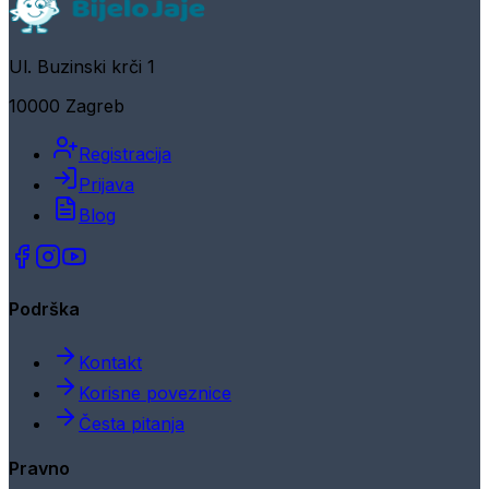
Ul. Buzinski krči 1
10000 Zagreb
Registracija
Prijava
Blog
Podrška
Kontakt
Korisne poveznice
Česta pitanja
Pravno