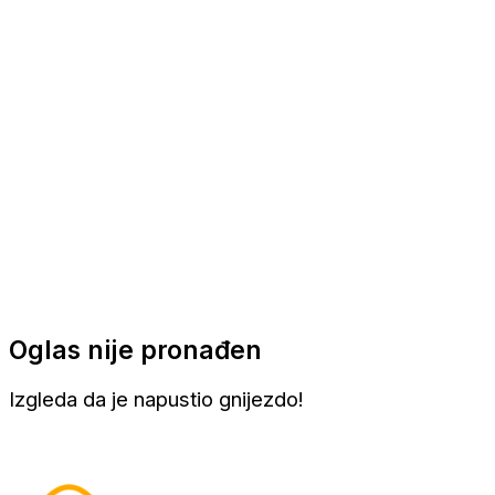
Apartmani
Sobe
Kuće za odmor
Aranžmani
Oglas nije pronađen
Izgleda da je napustio gnijezdo!