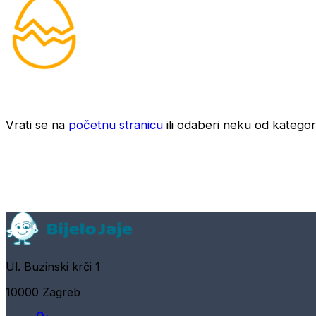
Vrati se na
početnu stranicu
ili odaberi neku od kategori
Ul. Buzinski krči 1
10000 Zagreb