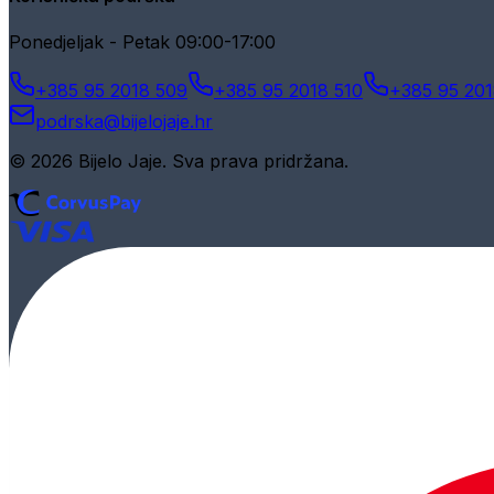
Ponedjeljak - Petak 09:00-17:00
+385 95 2018 509
+385 95 2018 510
+385 95 201
podrska@bijelojaje.hr
© 2026 Bijelo Jaje. Sva prava pridržana.