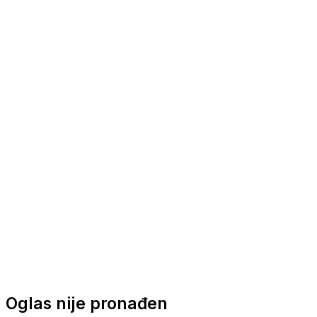
Nautička oprema
Brodski motori
Turizam
Apartmani
Sobe
Kuće za odmor
Aranžmani
Oglas nije pronađen