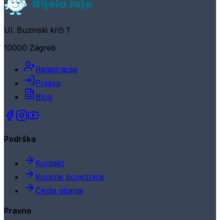
Ul. Buzinski krči 1
10000 Zagreb
Registracija
Prijava
Blog
Podrška
Kontakt
Korisne poveznice
Česta pitanja
Pravno