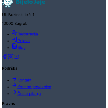
Ul. Buzinski krči 1
10000 Zagreb
Registracija
Prijava
Blog
Podrška
Kontakt
Korisne poveznice
Česta pitanja
Pravno