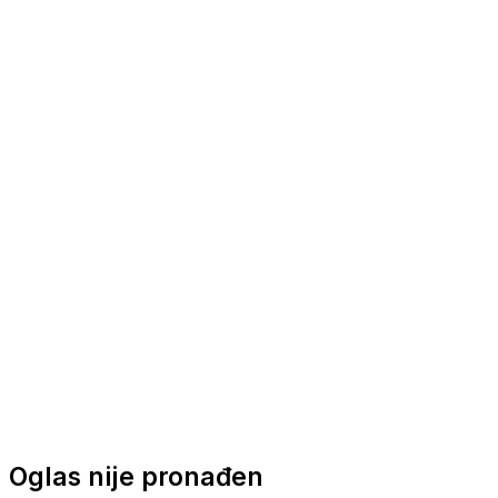
Nautička oprema
Brodski motori
Turizam
Apartmani
Sobe
Kuće za odmor
Aranžmani
Oglas nije pronađen