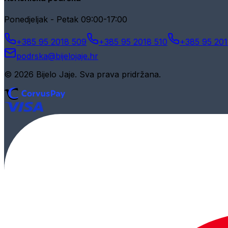
Ponedjeljak - Petak 09:00-17:00
+385 95 2018 509
+385 95 2018 510
+385 95 201
podrska@bijelojaje.hr
© 2026 Bijelo Jaje. Sva prava pridržana.