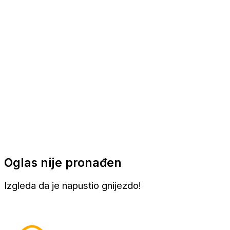
Apartmani
Sobe
Kuće za odmor
Aranžmani
Oglas nije pronađen
Izgleda da je napustio gnijezdo!