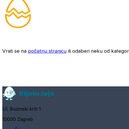
Vrati se na
početnu stranicu
ili odaberi neku od kategori
Ul. Buzinski krči 1
10000 Zagreb