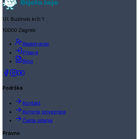
Ul. Buzinski krči 1
10000 Zagreb
Registracija
Prijava
Blog
Podrška
Kontakt
Korisne poveznice
Česta pitanja
Pravno