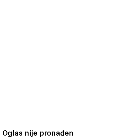
Nautička oprema
Brodski motori
Turizam
Apartmani
Sobe
Kuće za odmor
Aranžmani
Oglas nije pronađen