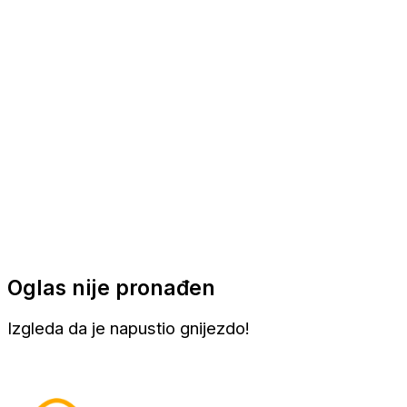
Apartmani
Sobe
Kuće za odmor
Aranžmani
Oglas nije pronađen
Izgleda da je napustio gnijezdo!