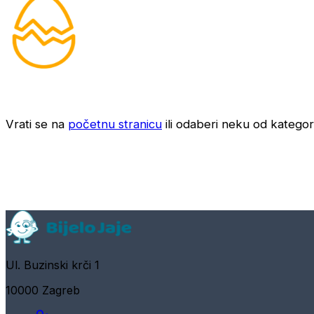
Vrati se na
početnu stranicu
ili odaberi neku od kategori
Ul. Buzinski krči 1
10000 Zagreb