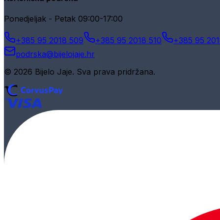
Ponedjeljak - Petak 09:00-17:00
+385 95 2018 509
+385 95 2018 510
+385 95 201
podrska@bijelojaje.hr
© 2026 Bijelo Jaje. Sva prava pridržana.