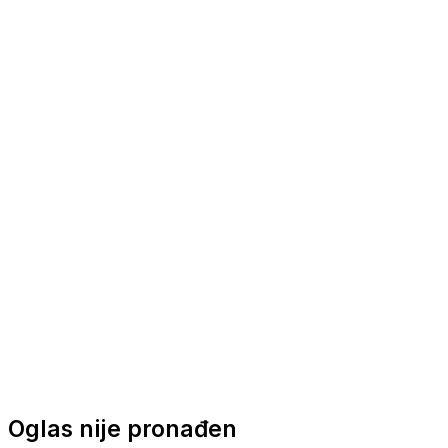
Nautička oprema
Brodski motori
Turizam
Apartmani
Sobe
Kuće za odmor
Aranžmani
Oglas nije pronađen