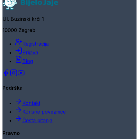
Ul. Buzinski krči 1
10000 Zagreb
Registracija
Prijava
Blog
Podrška
Kontakt
Korisne poveznice
Česta pitanja
Pravno