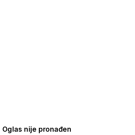
Nautička oprema
Brodski motori
Turizam
Apartmani
Sobe
Kuće za odmor
Aranžmani
Oglas nije pronađen