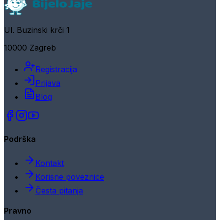
Ul. Buzinski krči 1
10000 Zagreb
Registracija
Prijava
Blog
Podrška
Kontakt
Korisne poveznice
Česta pitanja
Pravno