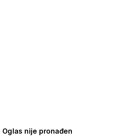
Nautička oprema
Brodski motori
Turizam
Apartmani
Sobe
Kuće za odmor
Aranžmani
Oglas nije pronađen