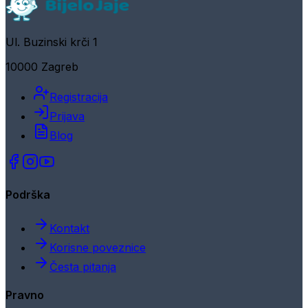
Ul. Buzinski krči 1
10000 Zagreb
Registracija
Prijava
Blog
Podrška
Kontakt
Korisne poveznice
Česta pitanja
Pravno