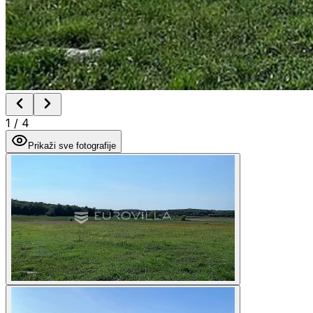
1
/
4
Prikaži sve fotografije