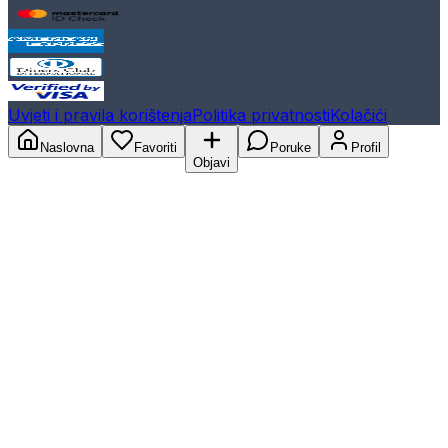
Uvjeti i pravila korištenja
Politika privatnosti
Kolačići
Naslovna
Favoriti
Poruke
Profil
Objavi