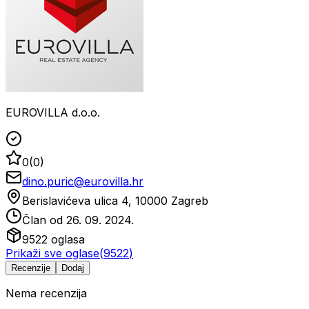
EUROVILLA d.o.o.
0
(
0
)
dino.puric@eurovilla.hr
Berislavićeva ulica 4, 10000 Zagreb
Član od
26. 09. 2024.
9522
oglasa
Prikaži sve oglase
(
9522
)
Recenzije
Dodaj
Nema recenzija