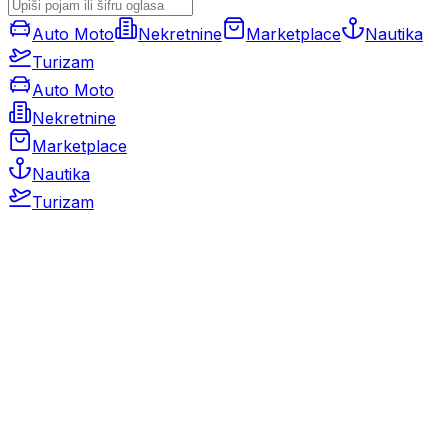
Auto Moto
Nekretnine
Marketplace
Nautika
Turizam
Auto Moto
Nekretnine
Marketplace
Nautika
Turizam
Auto Moto
Rabljeni automobili
Novi automobili
Motocikli / motori
Gospodarska vozila
Rezervni dijelovi i oprema
Kamperi i kamp prikolice