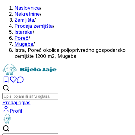
Naslovnica
/
Nekretnine
/
Zemljišta
/
Prodaja zemljišta
/
Istarska
/
Poreč
/
Mugeba
/
Istra, Poreč okolica poljoprivredno gospodarsko
zemljište 1200 m2, Mugeba
Predaj oglas
Profil