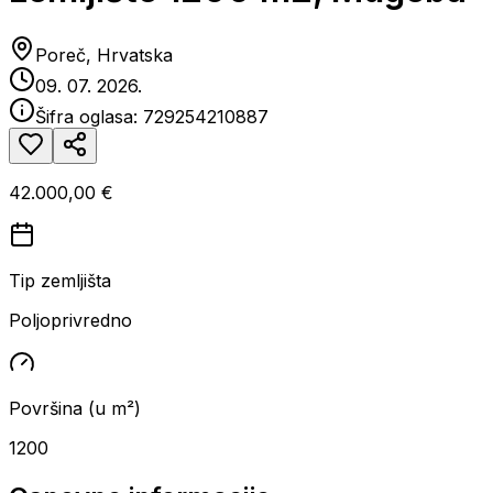
Poreč, Hrvatska
09. 07. 2026.
Šifra oglasa:
729254210887
42.000,00 €
Tip zemljišta
Poljoprivredno
Površina (u m²)
1200