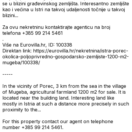
se u blizini građevinskog zemljišta. Interesantno zemljište
kao i većina u Istri na takvoj udaljenosti točnije u takvoj
blizini...
Za ovu nekretninu kontaktirajte agenticu na broj
telefona +385 99 214 5461
.
Više na Eurovilla.hr, ID: 100338
Direktan link: https://eurovilla.hr/nekretnina/istra-porec-
okolica-poljoprivredno-gospodarsko-zemljiste-1200-m2-
mugeba/100338/
-----
In the vicinity of Porec, 3 km from the sea in the village
of Mugeba, agricultural farmland 1200 m2 for sale. It is
located near the building land. Interesting land like
mostly in Istria at such a distance more precisely in such
proximity to the...
For this property contact our agent on telephone
number +385 99 214 5461.