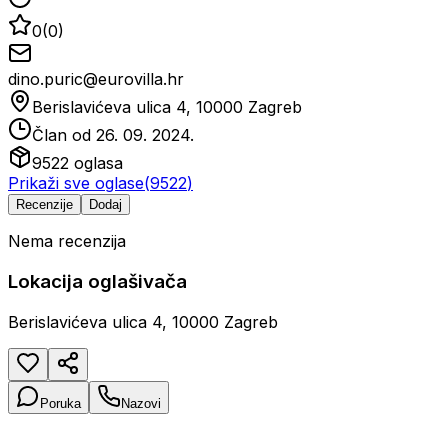
0
(
0
)
dino.puric@eurovilla.hr
Berislavićeva ulica 4, 10000 Zagreb
Član od
26. 09. 2024.
9522
oglasa
Prikaži sve oglase
(
9522
)
Recenzije
Dodaj
Nema recenzija
Lokacija oglašivača
Berislavićeva ulica 4, 10000 Zagreb
Poruka
Nazovi