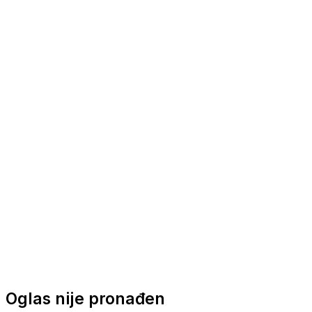
Nautička oprema
Brodski motori
Turizam
Apartmani
Sobe
Kuće za odmor
Aranžmani
Oglas nije pronađen