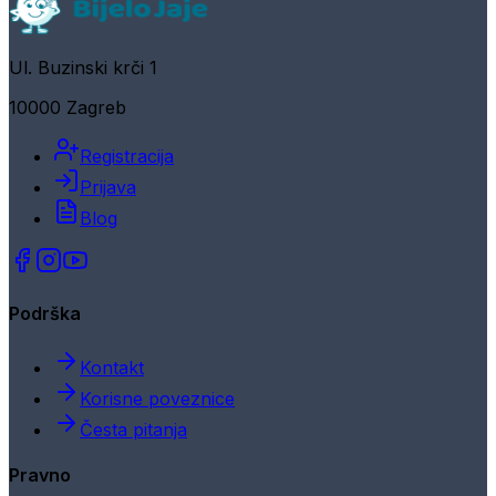
Ul. Buzinski krči 1
10000 Zagreb
Registracija
Prijava
Blog
Podrška
Kontakt
Korisne poveznice
Česta pitanja
Pravno