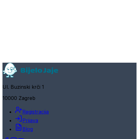
Ul. Buzinski krči 1
10000 Zagreb
Registracija
Prijava
Blog