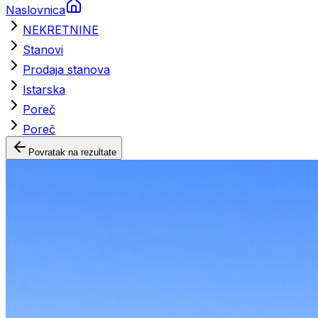
Naslovnica
NEKRETNINE
Stanovi
Prodaja stanova
Istarska
Poreč
Poreč
Povratak na rezultate