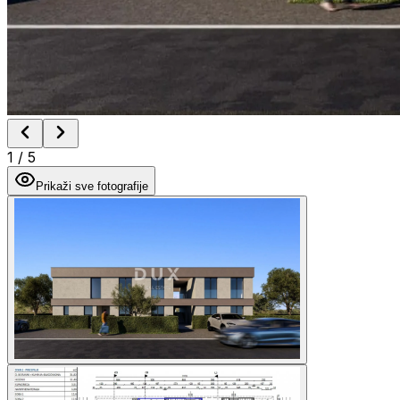
1
/
5
Prikaži sve fotografije