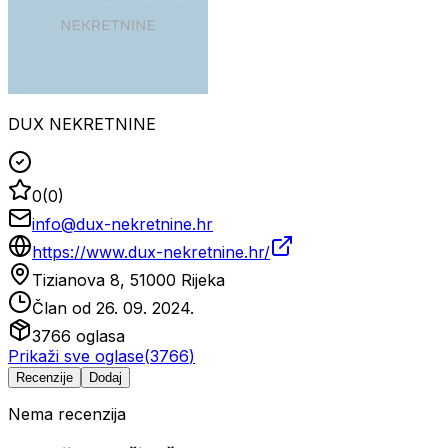
DUX NEKRETNINE
0
(
0
)
info@dux-nekretnine.hr
https://www.dux-nekretnine.hr/
Tizianova 8, 51000 Rijeka
Član od
26. 09. 2024.
3766
oglasa
Prikaži sve oglase
(
3766
)
Recenzije
Dodaj
Nema recenzija