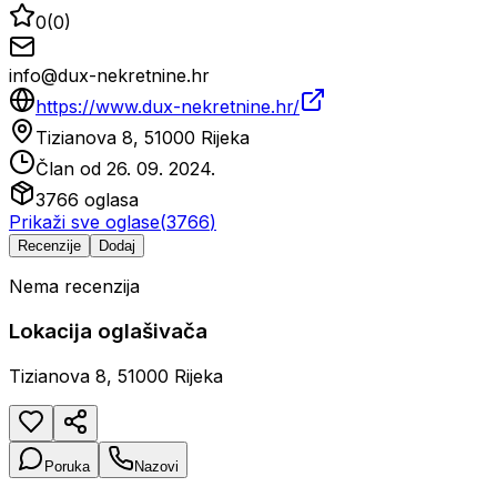
0
(
0
)
info@dux-nekretnine.hr
https://www.dux-nekretnine.hr/
Tizianova 8, 51000 Rijeka
Član od
26. 09. 2024.
3766
oglasa
Prikaži sve oglase
(
3766
)
Recenzije
Dodaj
Nema recenzija
Lokacija oglašivača
Tizianova 8, 51000 Rijeka
Poruka
Nazovi