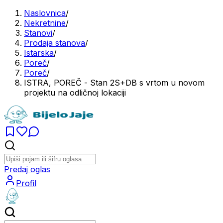
Naslovnica
/
Nekretnine
/
Stanovi
/
Prodaja stanova
/
Istarska
/
Poreč
/
Poreč
/
ISTRA, POREČ - Stan 2S+DB s vrtom u novom
projektu na odličnoj lokaciji
Predaj oglas
Profil