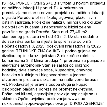
ISTRA, POREČ - Stan 2S+DB s vrtom u novom projektu
na odličnoj lokaciji U ponudi DUX nekretnina
predstavljamo stan u novom projektu na odličnoj lokaciji
u gradu Poreču u blizini škole, trgovina, plaže i svih
ostalih sadržaja. Projekt se nalazi u mirnoj ulici okružen
s obiteljskim kućama u neposrednoj blizini zelene
površine od grada Poreča. Stan nudi 77,49 m2
stambenog prostora i vrt od 40 m2. Uz stan dodatno
dolaze i dva parkirna mjesta te spremište od 5 m2.
Početak radova 9/2025, očekivani kraj radova 12/2026
godine. TEHNIČKE ZNAČAJKE: 1. podno grijanje na
dizalicu topline kroz cijeli stan 2. električne rolete s
komarnicima 3. 3 klima uređaja 4. priprema za punjač za
električne automobile Stan se sastoji od ulaznog
hodnika, dvije spavaće sobe, kupaonice, dnevnog
boravka s kuhinjom i blagovaonicom u jednom
otvorenom prostoru s izlazom na natkrivenu terasu i
vrt. Prodavatelj je pravna osoba stoga je kupac
oslobođen plaćanja poreza na promet nekretnina.
Poštovani klijenti, agencijska provizija naplaćuje se u
skladu s Općim uvjetima poslovanja: www.dux-
nekretnine.hr/opci-uvjeti-poslovanja ID KOD AGENCIJE: