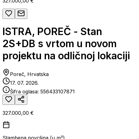
327.000,00 €
ISTRA, POREČ - Stan
2S+DB s vrtom u novom
projektu na odličnoj lokaciji
Poreč, Hrvatska
17. 07. 2026.
Šifra oglasa:
556433107871
327.000,00 €
Stambena površina (u m²)