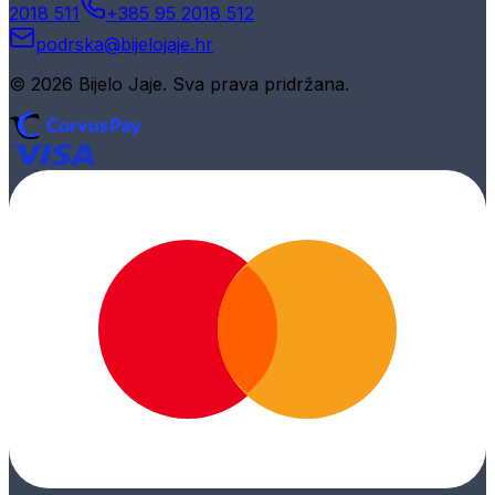
2018 511
+385 95 2018 512
podrska@bijelojaje.hr
© 2026 Bijelo Jaje. Sva prava pridržana.