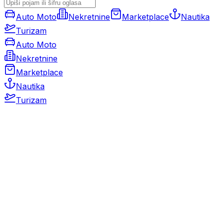
Auto Moto
Nekretnine
Marketplace
Nautika
Turizam
Auto Moto
Nekretnine
Marketplace
Nautika
Turizam
Auto Moto
Rabljeni automobili
Novi automobili
Motocikli / motori
Gospodarska vozila
Rezervni dijelovi i oprema
Kamperi i kamp prikolice