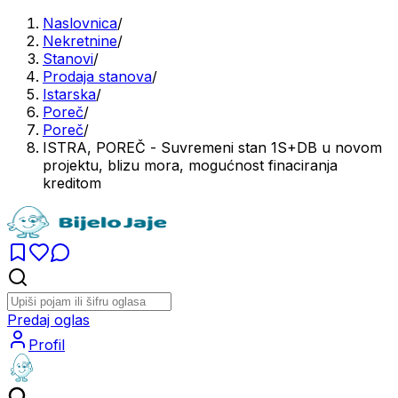
Naslovnica
/
Nekretnine
/
Stanovi
/
Prodaja stanova
/
Istarska
/
Poreč
/
Poreč
/
ISTRA, POREČ - Suvremeni stan 1S+DB u novom
projektu, blizu mora, mogućnost finaciranja
kreditom
Predaj oglas
Profil