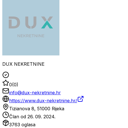
DUX NEKRETNINE
0
(
0
)
info@dux-nekretnine.hr
https://www.dux-nekretnine.hr/
Tizianova 8, 51000 Rijeka
Član od
26. 09. 2024.
3763
oglasa