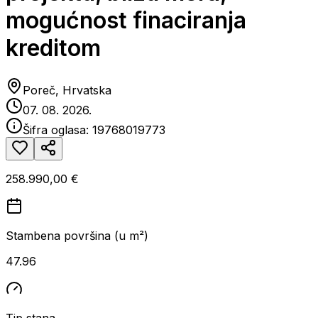
mogućnost finaciranja
kreditom
Poreč, Hrvatska
07. 08. 2026.
Šifra oglasa:
19768019773
258.990,00 €
Stambena površina (u m²)
47.96
Tip stana