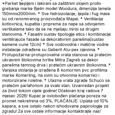
*Parket lijepljeni i lakirani sa zaštitnim slojem protiv
grebanja marke Bjelin model Woodura, dimenzija lamela
150mmx2000mm. * Sve hidroizolacije, ljepila i fug mase
su od renomiranog proizvođača Mapei. * Ventilacija
kotlovnica, kupatila i priprema za nape sa odvojenim
vertikalama tako da se ne mješaju mirisi sa drugim
stanovima. * Fasadni sustav tipologije etics i kombinacije
ventilirajuće fasade sa dekorativnim panelima(sustav
kamene vune 12cm) * Sve vodovodne i matične vodne
instalacije odrađene su Geberit Alu-pex cijevima. *
Protupožarna-protuprovalna vrata stanova sa pratećim
ukrasnim štokovima tvrtke Mitra Zagreb sa dekor
panelima tamnog drva i pratećim ukrasnim štokovima. *
Vanjska stolarija je izrađena 8 komornim pvc profilima
marke Komerling, na svim su otvorima komarnici i
motorizirane roletne. * Ulazna vrata zgrade Schuco sa
pratećim parlafonom za svaki stan. Izvanredan projekt
za život tokom cijele godine! Očekivan kraj radova 7
mjesec 2026! Kupac je oslobođen plaćanja poreza na
promet nekretnina od 3%. PLAĆANJE: Uplata od 10%
kapara, a sve ostalo nakon ishodovane papirologije za
zgradu! Za sve ostale informacije kontaktirajte nas!