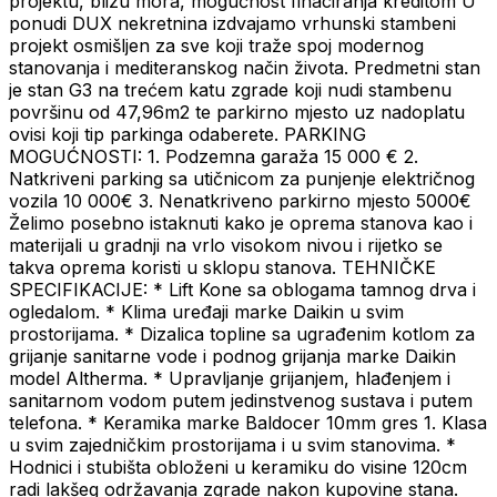
projektu, blizu mora, mogućnost finaciranja kreditom U
ponudi DUX nekretnina izdvajamo vrhunski stambeni
projekt osmišljen za sve koji traže spoj modernog
stanovanja i mediteranskog način života. Predmetni stan
je stan G3 na trećem katu zgrade koji nudi stambenu
površinu od 47,96m2 te parkirno mjesto uz nadoplatu
ovisi koji tip parkinga odaberete. PARKING
MOGUĆNOSTI: 1. Podzemna garaža 15 000 € 2.
Natkriveni parking sa utičnicom za punjenje električnog
vozila 10 000€ 3. Nenatkriveno parkirno mjesto 5000€
Želimo posebno istaknuti kako je oprema stanova kao i
materijali u gradnji na vrlo visokom nivou i rijetko se
takva oprema koristi u sklopu stanova. TEHNIČKE
SPECIFIKACIJE: * Lift Kone sa oblogama tamnog drva i
ogledalom. * Klima uređaji marke Daikin u svim
prostorijama. * Dizalica topline sa ugrađenim kotlom za
grijanje sanitarne vode i podnog grijanja marke Daikin
model Altherma. * Upravljanje grijanjem, hlađenjem i
sanitarnom vodom putem jedinstvenog sustava i putem
telefona. * Keramika marke Baldocer 10mm gres 1. Klasa
u svim zajedničkim prostorijama i u svim stanovima. *
Hodnici i stubišta obloženi u keramiku do visine 120cm
radi lakšeg održavanja zgrade nakon kupovine stana.