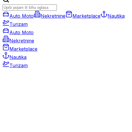
Auto Moto
Nekretnine
Marketplace
Nautika
Turizam
Auto Moto
Nekretnine
Marketplace
Nautika
Turizam
Auto Moto
Rabljeni automobili
Novi automobili
Motocikli / motori
Gospodarska vozila
Rezervni dijelovi i oprema