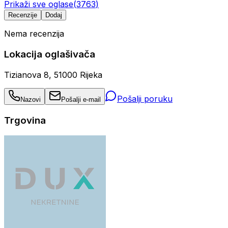
Prikaži sve oglase
(
3763
)
Recenzije
Dodaj
Nema recenzija
Lokacija oglašivača
Tizianova 8, 51000 Rijeka
Pošalji poruku
Nazovi
Pošalji e-mail
Trgovina