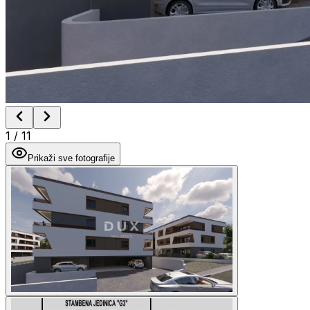
1
/
11
Prikaži sve fotografije