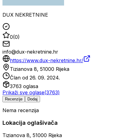
DUX NEKRETNINE
0
(
0
)
info@dux-nekretnine.hr
https://www.dux-nekretnine.hr/
Tizianova 8, 51000 Rijeka
Član od
26. 09. 2024.
3763
oglasa
Prikaži sve oglase
(
3763
)
Recenzije
Dodaj
Nema recenzija
Lokacija oglašivača
Tizianova 8, 51000 Rijeka