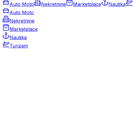
Auto Moto
Nekretnine
Marketplace
Nautika
Auto Moto
Nekretnine
Marketplace
Nautika
Turizam
Auto Moto
Rabljeni automobili
Novi automobili
Motocikli / motori
Gospodarska vozila
Rezervni dijelovi i oprema
Kamperi i kamp prikolice
Oldtimeri