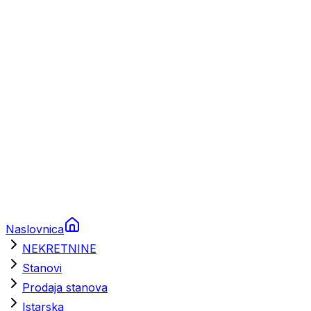
Prikolice za plovila
Brodski rezervni dijelovi
Nautička oprema
Brodski motori
Turizam
Apartmani
Sobe
Kuće za odmor
Aranžmani
Naslovnica
NEKRETNINE
Stanovi
Prodaja stanova
Istarska