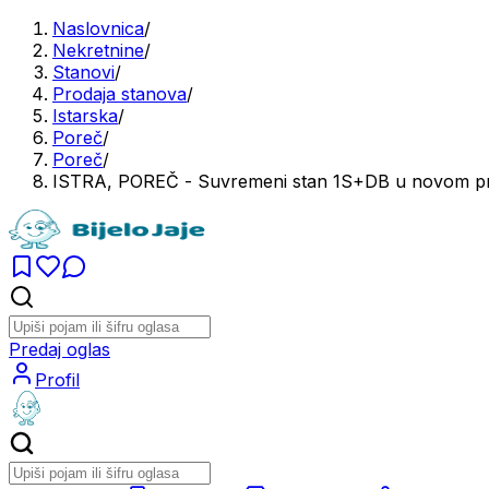
Naslovnica
/
Nekretnine
/
Stanovi
/
Prodaja stanova
/
Istarska
/
Poreč
/
Poreč
/
ISTRA, POREČ - Suvremeni stan 1S+DB u novom proj
Predaj oglas
Profil