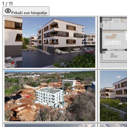
1
/
11
Prikaži sve fotografije