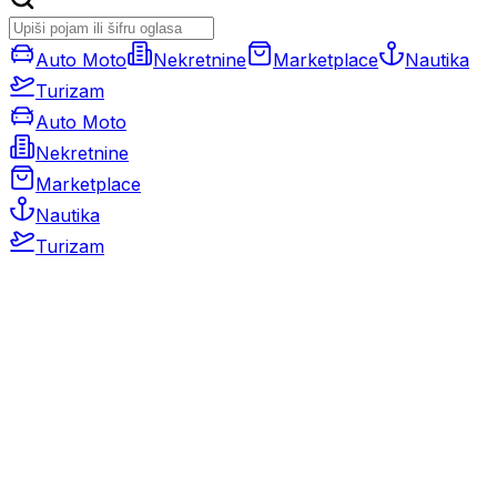
Auto Moto
Nekretnine
Marketplace
Nautika
Turizam
Auto Moto
Nekretnine
Marketplace
Nautika
Turizam
Auto Moto
Rabljeni automobili
Novi automobili
Motocikli / motori
Gospodarska vozila
Rezervni dijelovi i oprema