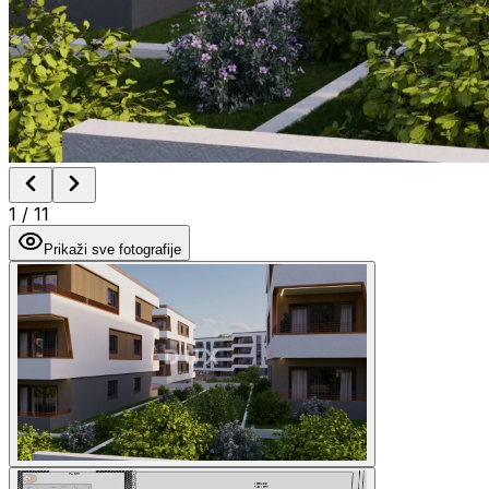
1
/
11
Prikaži sve fotografije