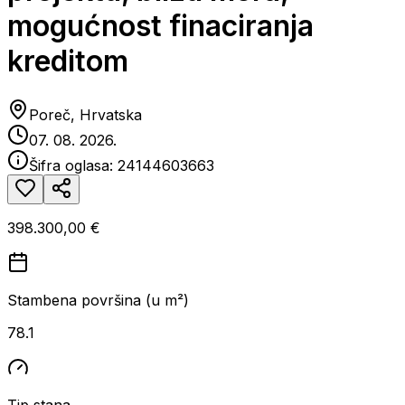
mogućnost finaciranja
kreditom
Poreč, Hrvatska
07. 08. 2026.
Šifra oglasa:
24144603663
398.300,00 €
Stambena površina (u m²)
78.1
Tip stana