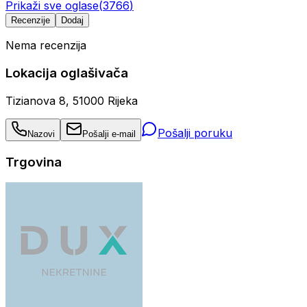
Prikaži sve oglase
(
3766
)
Recenzije
Dodaj
Nema recenzija
Lokacija oglašivača
Tizianova 8, 51000 Rijeka
Pošalji poruku
Nazovi
Pošalji e-mail
Trgovina