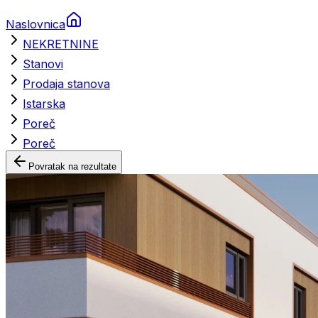
Naslovnica
NEKRETNINE
Stanovi
Prodaja stanova
Istarska
Poreč
Poreč
Povratak na rezultate