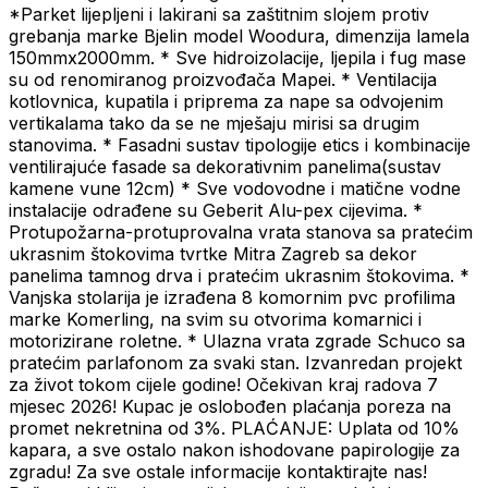
*Parket lijepljeni i lakirani sa zaštitnim slojem protiv
grebanja marke Bjelin model Woodura, dimenzija lamela
150mmx2000mm. * Sve hidroizolacije, ljepila i fug mase
su od renomiranog proizvođača Mapei. * Ventilacija
kotlovnica, kupatila i priprema za nape sa odvojenim
vertikalama tako da se ne mješaju mirisi sa drugim
stanovima. * Fasadni sustav tipologije etics i kombinacije
ventilirajuće fasade sa dekorativnim panelima(sustav
kamene vune 12cm) * Sve vodovodne i matične vodne
instalacije odrađene su Geberit Alu-pex cijevima. *
Protupožarna-protuprovalna vrata stanova sa pratećim
ukrasnim štokovima tvrtke Mitra Zagreb sa dekor
panelima tamnog drva i pratećim ukrasnim štokovima. *
Vanjska stolarija je izrađena 8 komornim pvc profilima
marke Komerling, na svim su otvorima komarnici i
motorizirane roletne. * Ulazna vrata zgrade Schuco sa
pratećim parlafonom za svaki stan. Izvanredan projekt
za život tokom cijele godine! Očekivan kraj radova 7
mjesec 2026! Kupac je oslobođen plaćanja poreza na
promet nekretnina od 3%. PLAĆANJE: Uplata od 10%
kapara, a sve ostalo nakon ishodovane papirologije za
zgradu! Za sve ostale informacije kontaktirajte nas!