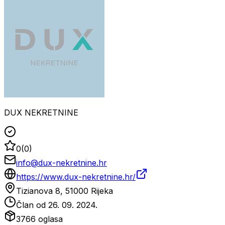
DUX NEKRETNINE
0
(
0
)
info@dux-nekretnine.hr
https://www.dux-nekretnine.hr/
Tizianova 8, 51000 Rijeka
Član od
26. 09. 2024.
3766
oglasa