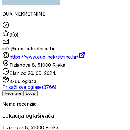
DUX NEKRETNINE
0
(
0
)
info@dux-nekretnine.hr
https://www.dux-nekretnine.hr/
Tizianova 8, 51000 Rijeka
Član od
26. 09. 2024.
3766
oglasa
Prikaži sve oglase
(
3766
)
Recenzije
Dodaj
Nema recenzija
Lokacija oglašivača
Tizianova 8, 51000 Rijeka