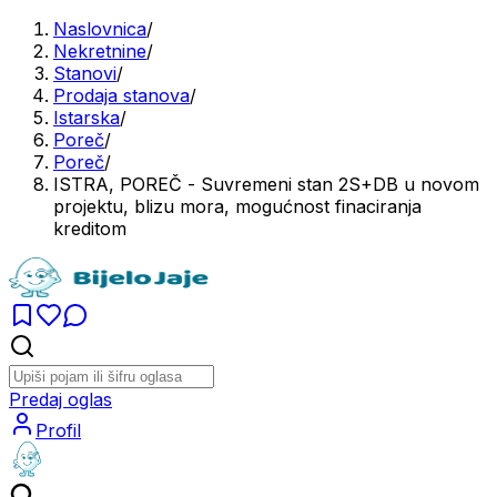
Naslovnica
/
Nekretnine
/
Stanovi
/
Prodaja stanova
/
Istarska
/
Poreč
/
Poreč
/
ISTRA, POREČ - Suvremeni stan 2S+DB u novom
projektu, blizu mora, mogućnost finaciranja
kreditom
Predaj oglas
Profil