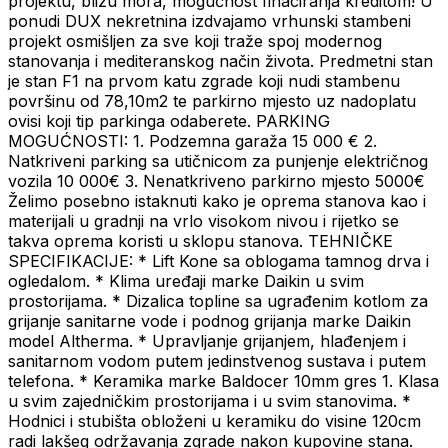
projektu, blizu mora, mogućnost finaciranja kreditom! U
ponudi DUX nekretnina izdvajamo vrhunski stambeni
projekt osmišljen za sve koji traže spoj modernog
stanovanja i mediteranskog način života. Predmetni stan
je stan F1 na prvom katu zgrade koji nudi stambenu
površinu od 78,10m2 te parkirno mjesto uz nadoplatu
ovisi koji tip parkinga odaberete. PARKING
MOGUĆNOSTI: 1. Podzemna garaža 15 000 € 2.
Natkriveni parking sa utičnicom za punjenje električnog
vozila 10 000€ 3. Nenatkriveno parkirno mjesto 5000€
Želimo posebno istaknuti kako je oprema stanova kao i
materijali u gradnji na vrlo visokom nivou i rijetko se
takva oprema koristi u sklopu stanova. TEHNIČKE
SPECIFIKACIJE: * Lift Kone sa oblogama tamnog drva i
ogledalom. * Klima uređaji marke Daikin u svim
prostorijama. * Dizalica topline sa ugrađenim kotlom za
grijanje sanitarne vode i podnog grijanja marke Daikin
model Altherma. * Upravljanje grijanjem, hlađenjem i
sanitarnom vodom putem jedinstvenog sustava i putem
telefona. * Keramika marke Baldocer 10mm gres 1. Klasa
u svim zajedničkim prostorijama i u svim stanovima. *
Hodnici i stubišta obloženi u keramiku do visine 120cm
radi lakšeg održavanja zgrade nakon kupovine stana.