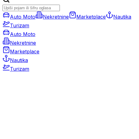
Auto Moto
Nekretnine
Marketplace
Nautika
Turizam
Auto Moto
Nekretnine
Marketplace
Nautika
Turizam
Auto Moto
Rabljeni automobili
Novi automobili
Motocikli / motori
Gospodarska vozila
Rezervni dijelovi i oprema