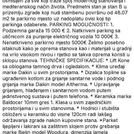
osmišljen za sve koji traže spoj modernog stanovanja i
mediteranskog način života. Predmetni stan je stan B u
prizemlju zgrade koji nudi stambenu površinu od 48.07
m2 te parkirno mjesto uz nadoplatu ovisi koji tip
parkinga odaberete. PARKING MOGUĆNOSTI: 1.
Podzemna garaža 15 000 € 2. Natkriveni parking sa
utičnicom za punjenje električnog vozila 10 000€ 3.
Nenatkriveno parkirno mjesto 5000€ Želimo posebno
istaknuti kako je oprema stanova kao i materijali u gradnji
na vrlo visokom nivou i rijetko se takva oprema koristi u
sklopu stanova. TEHNIČKE SPECIFIKACIJE: * Lift Kone
sa oblogama tamnog drva i ogledalom. * Klima uređaji
marke Daikin u svim prostorijama. * Dizalica topline sa
ugrađenim kotlom za grijanje sanitarne vode i podnog
grijanja marke Daikin model Altherma. * Upravljanje
grijanjem, hlađenjem i sanitarnom vodom putem
jedinstvenog sustava i putem telefona. * Keramika marke
Baldocer 10mm gres 1. Klasa u svim zajedničkim
prostorijama i u svim stanovima. * Hodnici i stubišta
obloženi u keramiku do visine 120cm radi lakšeg
održavanja zgrade nakon kupovine stana. *Parket
lijepljeni i lakirani sa zaštitnim slojem protiv grebanja
marke Bjelin model Woodura, dimenzija lamela