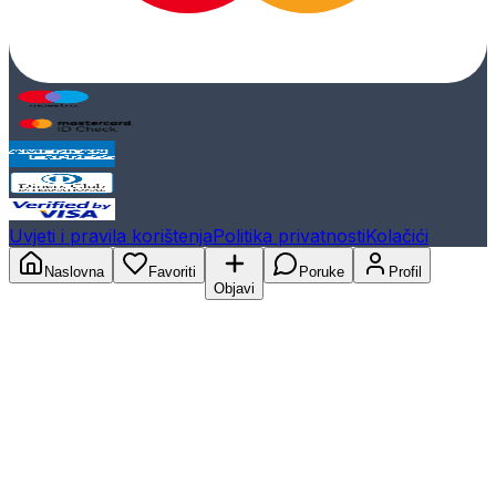
Uvjeti i pravila korištenja
Politika privatnosti
Kolačići
Naslovna
Favoriti
Poruke
Profil
Objavi