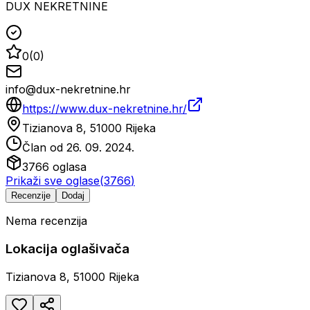
DUX NEKRETNINE
0
(
0
)
info@dux-nekretnine.hr
https://www.dux-nekretnine.hr/
Tizianova 8, 51000 Rijeka
Član od
26. 09. 2024.
3766
oglasa
Prikaži sve oglase
(
3766
)
Recenzije
Dodaj
Nema recenzija
Lokacija oglašivača
Tizianova 8, 51000 Rijeka