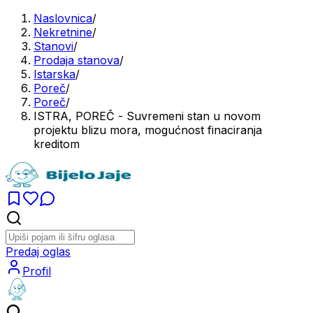
Naslovnica
/
Nekretnine
/
Stanovi
/
Prodaja stanova
/
Istarska
/
Poreč
/
Poreč
/
ISTRA, POREČ - Suvremeni stan u novom
projektu blizu mora, mogućnost finaciranja
kreditom
Predaj oglas
Profil