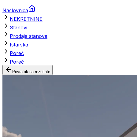
Naslovnica
NEKRETNINE
Stanovi
Prodaja stanova
Istarska
Poreč
Poreč
Povratak na rezultate