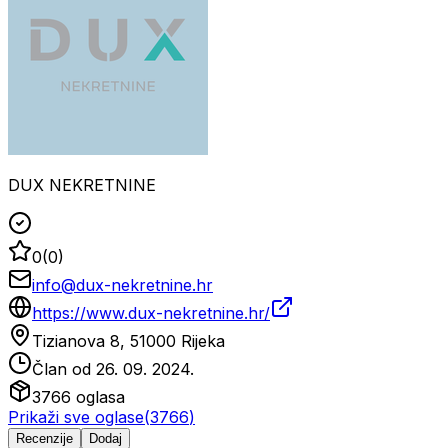
DUX NEKRETNINE
0
(
0
)
info@dux-nekretnine.hr
https://www.dux-nekretnine.hr/
Tizianova 8, 51000 Rijeka
Član od
26. 09. 2024.
3766
oglasa
Prikaži sve oglase
(
3766
)
Recenzije
Dodaj