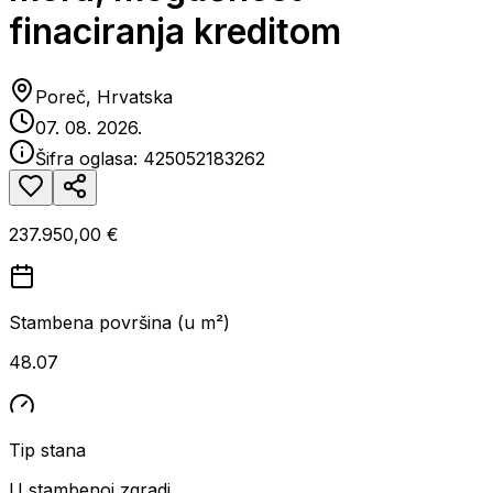
finaciranja kreditom
Poreč, Hrvatska
07. 08. 2026.
Šifra oglasa:
425052183262
237.950,00 €
Stambena površina (u m²)
48.07
Tip stana
U stambenoj zgradi