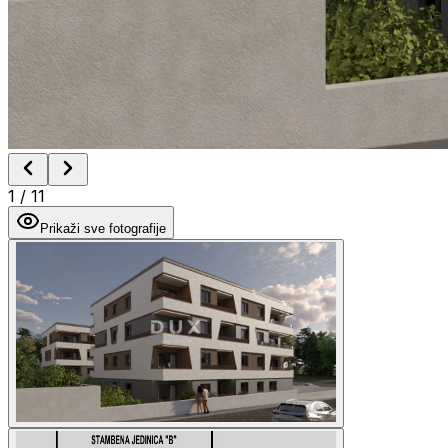
1
/
11
Prikaži sve fotografije