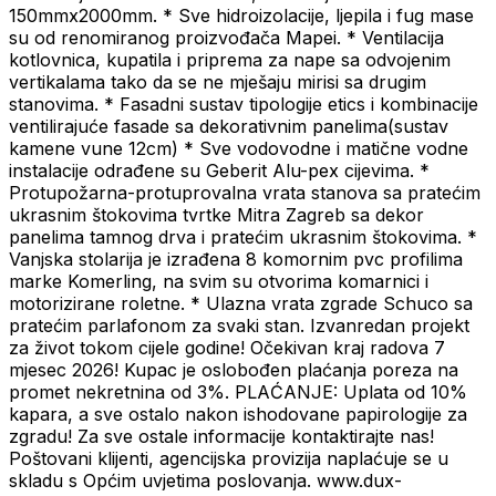
150mmx2000mm. * Sve hidroizolacije, ljepila i fug mase
su od renomiranog proizvođača Mapei. * Ventilacija
kotlovnica, kupatila i priprema za nape sa odvojenim
vertikalama tako da se ne mješaju mirisi sa drugim
stanovima. * Fasadni sustav tipologije etics i kombinacije
ventilirajuće fasade sa dekorativnim panelima(sustav
kamene vune 12cm) * Sve vodovodne i matične vodne
instalacije odrađene su Geberit Alu-pex cijevima. *
Protupožarna-protuprovalna vrata stanova sa pratećim
ukrasnim štokovima tvrtke Mitra Zagreb sa dekor
panelima tamnog drva i pratećim ukrasnim štokovima. *
Vanjska stolarija je izrađena 8 komornim pvc profilima
marke Komerling, na svim su otvorima komarnici i
motorizirane roletne. * Ulazna vrata zgrade Schuco sa
pratećim parlafonom za svaki stan. Izvanredan projekt
za život tokom cijele godine! Očekivan kraj radova 7
mjesec 2026! Kupac je oslobođen plaćanja poreza na
promet nekretnina od 3%. PLAĆANJE: Uplata od 10%
kapara, a sve ostalo nakon ishodovane papirologije za
zgradu! Za sve ostale informacije kontaktirajte nas!
Poštovani klijenti, agencijska provizija naplaćuje se u
skladu s Općim uvjetima poslovanja. www.dux-