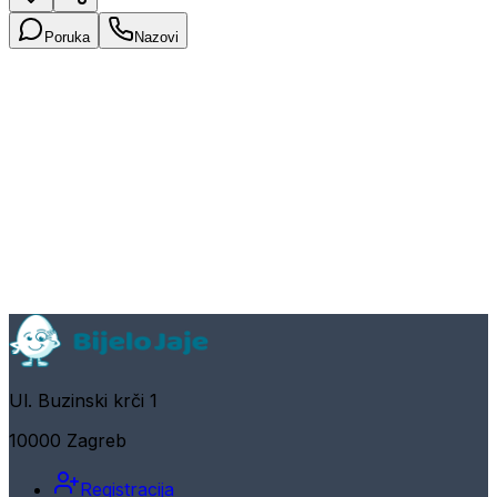
Poruka
Nazovi
Ul. Buzinski krči 1
10000 Zagreb
Registracija