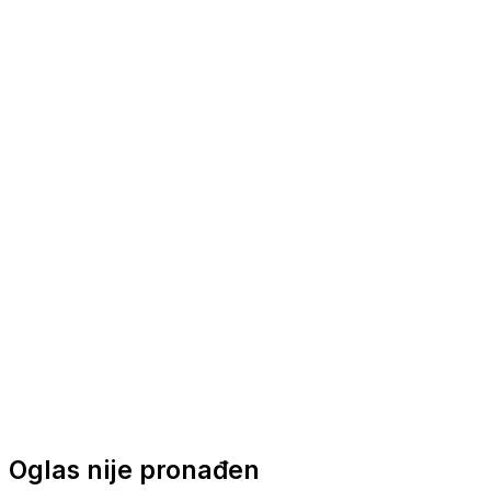
Nautička oprema
Brodski motori
Turizam
Apartmani
Sobe
Kuće za odmor
Aranžmani
Oglas nije pronađen