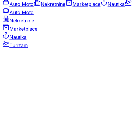
Auto Moto
Nekretnine
Marketplace
Nautika
Auto Moto
Nekretnine
Marketplace
Nautika
Turizam
Auto Moto
Rabljeni automobili
Novi automobili
Motocikli / motori
Gospodarska vozila
Rezervni dijelovi i oprema
Kamperi i kamp prikolice
Oldtimeri