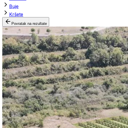
Buje
Kršete
Povratak na rezultate