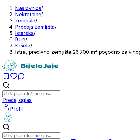
Naslovnica
/
Nekretnine
/
Zemljišta
/
Prodaja zemljišta
/
Istarska
/
Buje
/
Kršete
/
Istra, predivno zemljište 26.700 m² pogodno za vi
Predaj oglas
Profil