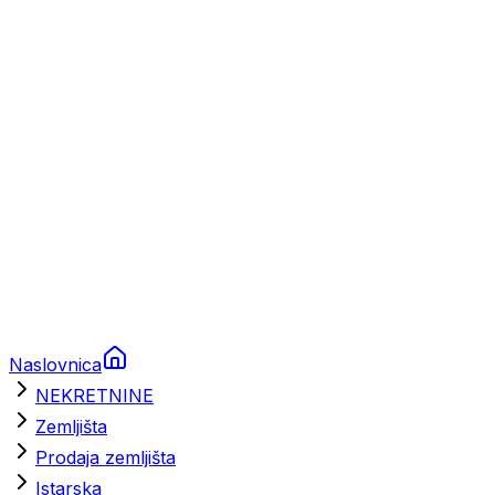
Prikolice za plovila
Brodski rezervni dijelovi
Nautička oprema
Brodski motori
Turizam
Apartmani
Sobe
Kuće za odmor
Aranžmani
Naslovnica
NEKRETNINE
Zemljišta
Prodaja zemljišta
Istarska