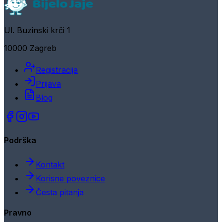
Ul. Buzinski krči 1
10000 Zagreb
Registracija
Prijava
Blog
Podrška
Kontakt
Korisne poveznice
Česta pitanja
Pravno