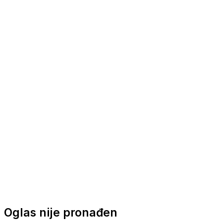
Nautička oprema
Brodski motori
Turizam
Apartmani
Sobe
Kuće za odmor
Aranžmani
Oglas nije pronađen