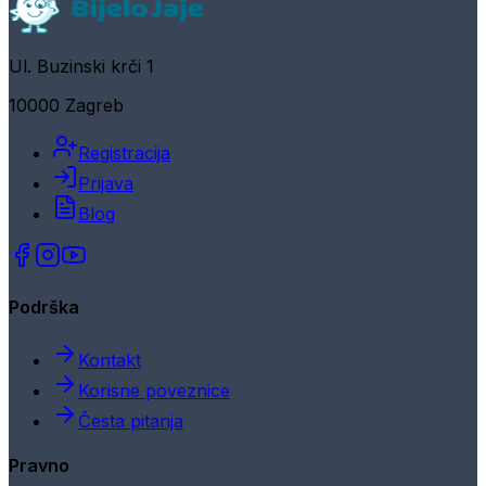
Ul. Buzinski krči 1
10000 Zagreb
Registracija
Prijava
Blog
Podrška
Kontakt
Korisne poveznice
Česta pitanja
Pravno