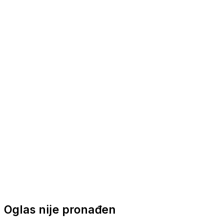
Nautička oprema
Brodski motori
Turizam
Apartmani
Sobe
Kuće za odmor
Aranžmani
Oglas nije pronađen