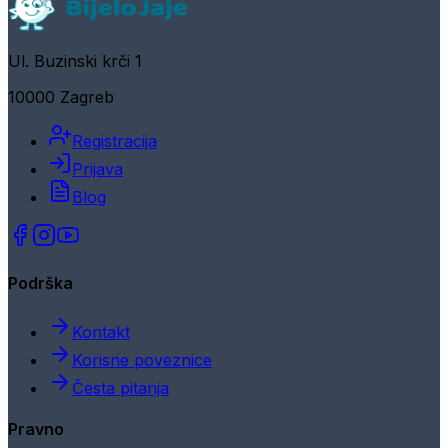
Ul. Buzinski krči 1
10000 Zagreb
Registracija
Prijava
Blog
Podrška
Kontakt
Korisne poveznice
Česta pitanja
Pravno