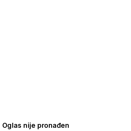
Nautička oprema
Brodski motori
Turizam
Apartmani
Sobe
Kuće za odmor
Aranžmani
Oglas nije pronađen