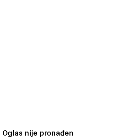
Nautička oprema
Brodski motori
Turizam
Apartmani
Sobe
Kuće za odmor
Aranžmani
Oglas nije pronađen