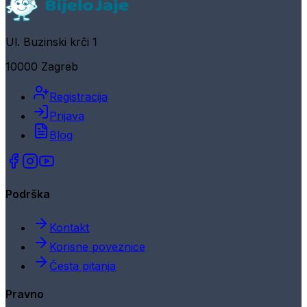
Ul. Buzinski krči 1
10000 Zagreb
Registracija
Prijava
Blog
Podrška
Kontakt
Korisne poveznice
Česta pitanja
Pravno