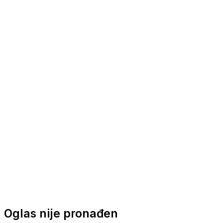
Nautička oprema
Brodski motori
Turizam
Apartmani
Sobe
Kuće za odmor
Aranžmani
Oglas nije pronađen