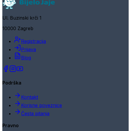
Ul. Buzinski krči 1
10000 Zagreb
Registracija
Prijava
Blog
Podrška
Kontakt
Korisne poveznice
Česta pitanja
Pravno