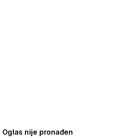
Nautička oprema
Brodski motori
Turizam
Apartmani
Sobe
Kuće za odmor
Aranžmani
Oglas nije pronađen