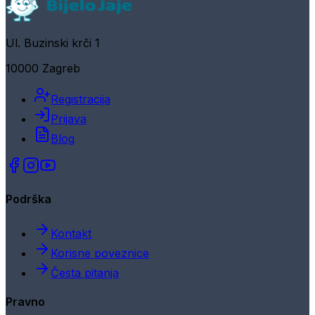
Ul. Buzinski krči 1
10000 Zagreb
Registracija
Prijava
Blog
Podrška
Kontakt
Korisne poveznice
Česta pitanja
Pravno