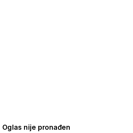
Nautička oprema
Brodski motori
Turizam
Apartmani
Sobe
Kuće za odmor
Aranžmani
Oglas nije pronađen