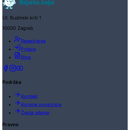
Ul. Buzinski krči 1
10000 Zagreb
Registracija
Prijava
Blog
Podrška
Kontakt
Korisne poveznice
Česta pitanja
Pravno