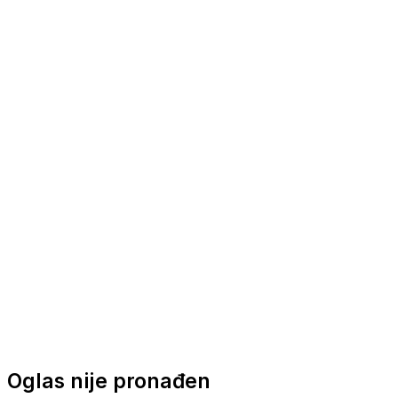
Nautička oprema
Brodski motori
Turizam
Apartmani
Sobe
Kuće za odmor
Aranžmani
Oglas nije pronađen