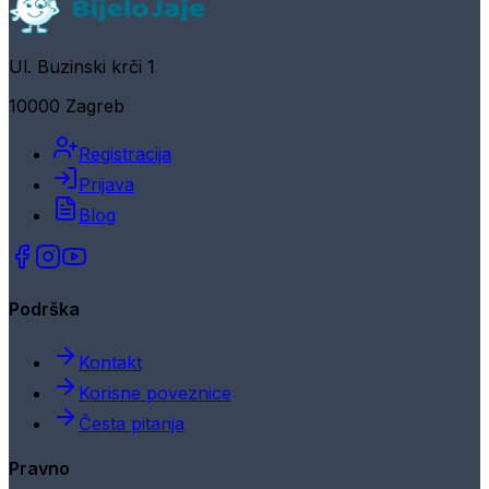
Ul. Buzinski krči 1
10000 Zagreb
Registracija
Prijava
Blog
Podrška
Kontakt
Korisne poveznice
Česta pitanja
Pravno