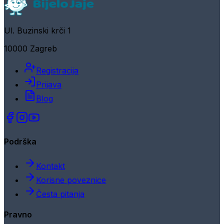
Ul. Buzinski krči 1
10000 Zagreb
Registracija
Prijava
Blog
Podrška
Kontakt
Korisne poveznice
Česta pitanja
Pravno