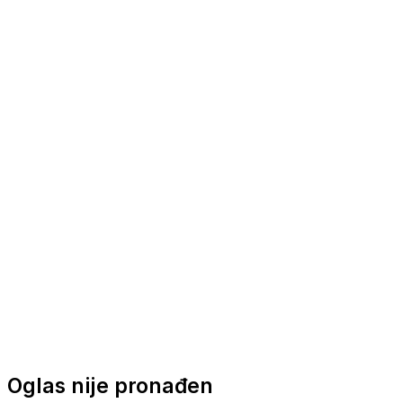
Nautička oprema
Brodski motori
Turizam
Apartmani
Sobe
Kuće za odmor
Aranžmani
Oglas nije pronađen