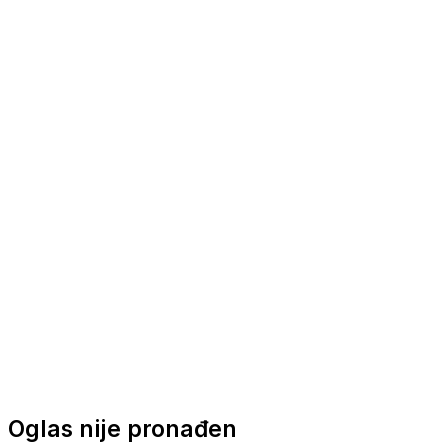
Nautička oprema
Brodski motori
Turizam
Apartmani
Sobe
Kuće za odmor
Aranžmani
Oglas nije pronađen