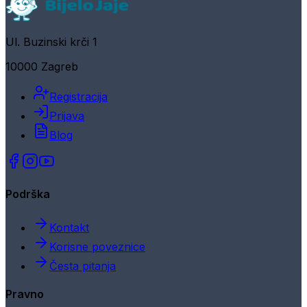
Ul. Buzinski krči 1
10000 Zagreb
Registracija
Prijava
Blog
Podrška
Kontakt
Korisne poveznice
Česta pitanja
Pravno