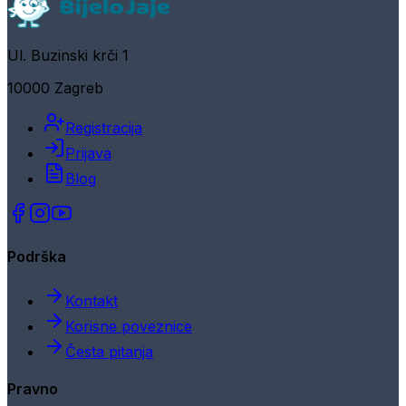
Ul. Buzinski krči 1
10000 Zagreb
Registracija
Prijava
Blog
Podrška
Kontakt
Korisne poveznice
Česta pitanja
Pravno