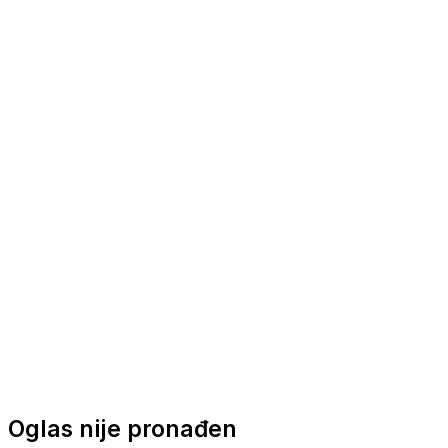
Nautička oprema
Brodski motori
Turizam
Apartmani
Sobe
Kuće za odmor
Aranžmani
Oglas nije pronađen