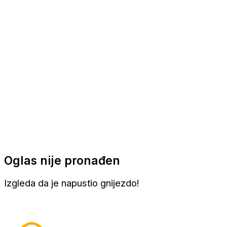
Apartmani
Sobe
Kuće za odmor
Aranžmani
Oglas nije pronađen
Izgleda da je napustio gnijezdo!