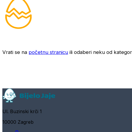
Vrati se na
početnu stranicu
ili odaberi neku od kategori
Ul. Buzinski krči 1
10000 Zagreb