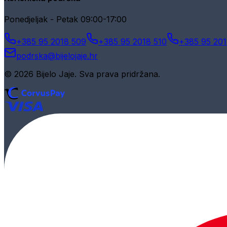
Ponedjeljak - Petak 09:00-17:00
+385 95 2018 509
+385 95 2018 510
+385 95 201
podrska@bijelojaje.hr
© 2026 Bijelo Jaje. Sva prava pridržana.