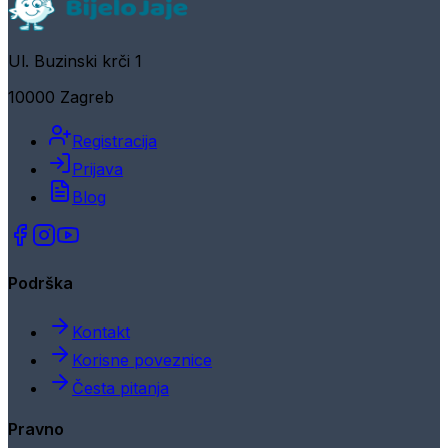
Ul. Buzinski krči 1
10000 Zagreb
Registracija
Prijava
Blog
Podrška
Kontakt
Korisne poveznice
Česta pitanja
Pravno