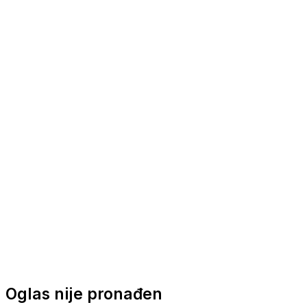
Nautička oprema
Brodski motori
Turizam
Apartmani
Sobe
Kuće za odmor
Aranžmani
Oglas nije pronađen