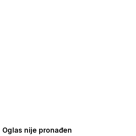
Nautička oprema
Brodski motori
Turizam
Apartmani
Sobe
Kuće za odmor
Aranžmani
Oglas nije pronađen