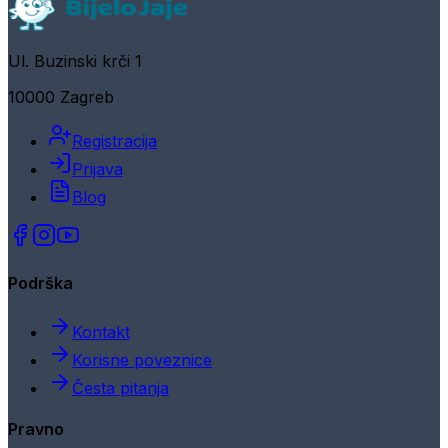
Ul. Buzinski krči 1
10000 Zagreb
Registracija
Prijava
Blog
Podrška
Kontakt
Korisne poveznice
Česta pitanja
Pravno