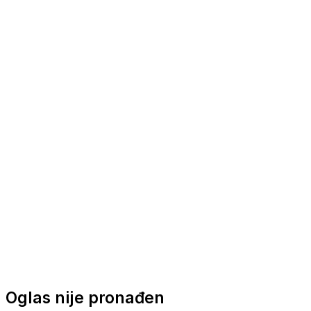
Nautička oprema
Brodski motori
Turizam
Apartmani
Sobe
Kuće za odmor
Aranžmani
Oglas nije pronađen