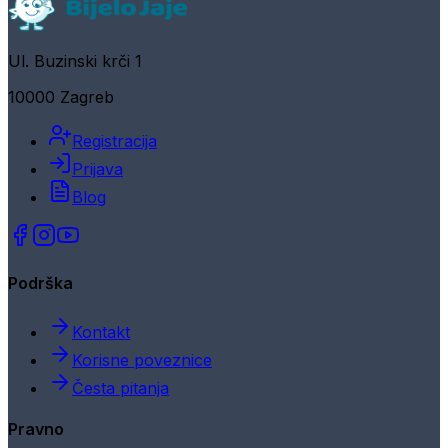
Ul. Buzinski krči 1
10000 Zagreb
Registracija
Prijava
Blog
Podrška
Kontakt
Korisne poveznice
Česta pitanja
Pravno