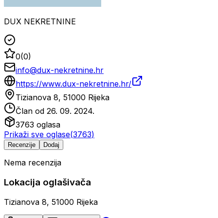
DUX NEKRETNINE
0
(
0
)
info@dux-nekretnine.hr
https://www.dux-nekretnine.hr/
Tizianova 8, 51000 Rijeka
Član od
26. 09. 2024.
3763
oglasa
Prikaži sve oglase
(
3763
)
Recenzije
Dodaj
Nema recenzija
Lokacija oglašivača
Tizianova 8, 51000 Rijeka