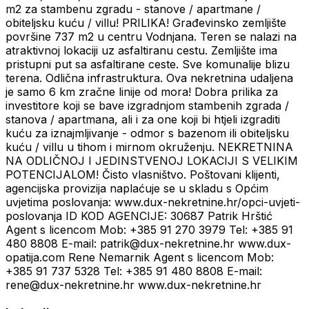
m2 za stambenu zgradu - stanove / apartmane /
obiteljsku kuću / villu! PRILIKA! Građevinsko zemljište
površine 737 m2 u centru Vodnjana. Teren se nalazi na
atraktivnoj lokaciji uz asfaltiranu cestu. Zemljište ima
pristupni put sa asfaltirane ceste. Sve komunalije blizu
terena. Odlična infrastruktura. Ova nekretnina udaljena
je samo 6 km zračne linije od mora! Dobra prilika za
investitore koji se bave izgradnjom stambenih zgrada /
stanova / apartmana, ali i za one koji bi htjeli izgraditi
kuću za iznajmljivanje - odmor s bazenom ili obiteljsku
kuću / villu u tihom i mirnom okruženju. NEKRETNINA
NA ODLIČNOJ I JEDINSTVENOJ LOKACIJI S VELIKIM
POTENCIJALOM! Čisto vlasništvo. Poštovani klijenti,
agencijska provizija naplaćuje se u skladu s Općim
uvjetima poslovanja: www.dux-nekretnine.hr/opci-uvjeti-
poslovanja ID KOD AGENCIJE: 30687 Patrik Hrštić
Agent s licencom Mob: +385 91 270 3979 Tel: +385 91
480 8808 E-mail: patrik@dux-nekretnine.hr www.dux-
opatija.com Rene Nemarnik Agent s licencom Mob:
+385 91 737 5328 Tel: +385 91 480 8808 E-mail:
rene@dux-nekretnine.hr www.dux-nekretnine.hr