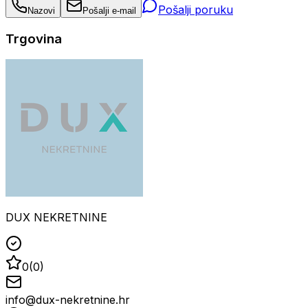
Pošalji poruku
Nazovi
Pošalji e-mail
Trgovina
DUX NEKRETNINE
0
(
0
)
info@dux-nekretnine.hr