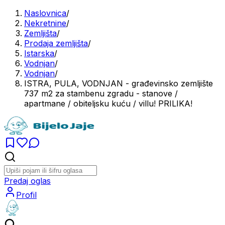
Naslovnica
/
Nekretnine
/
Zemljišta
/
Prodaja zemljišta
/
Istarska
/
Vodnjan
/
Vodnjan
/
ISTRA, PULA, VODNJAN - građevinsko zemljište
737 m2 za stambenu zgradu - stanove /
apartmane / obiteljsku kuću / villu! PRILIKA!
Predaj oglas
Profil