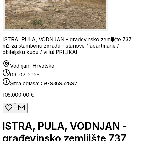
ISTRA, PULA, VODNJAN - građevinsko zemljište 737
m2 za stambenu zgradu - stanove / apartmane /
obiteljsku kuću / villu! PRILIKA!
Vodnjan, Hrvatska
09. 07. 2026.
Šifra oglasa:
597936952892
105.000,00 €
ISTRA, PULA, VODNJAN -
građevinsko zemljište 737