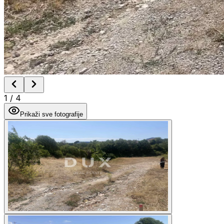
1
/
4
Prikaži sve fotografije