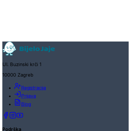
Ul. Buzinski krči 1
10000 Zagreb
Registracija
Prijava
Blog
Podrška