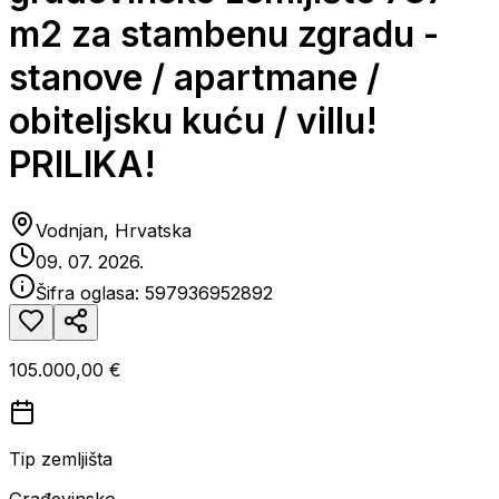
m2 za stambenu zgradu -
stanove / apartmane /
obiteljsku kuću / villu!
PRILIKA!
Vodnjan, Hrvatska
09. 07. 2026.
Šifra oglasa:
597936952892
105.000,00 €
Tip zemljišta
Građevinsko