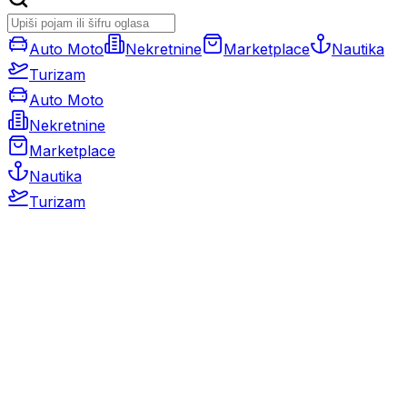
Auto Moto
Nekretnine
Marketplace
Nautika
Turizam
Auto Moto
Nekretnine
Marketplace
Nautika
Turizam
Auto Moto
Rabljeni automobili
Novi automobili
Motocikli / motori
Gospodarska vozila
Rezervni dijelovi i oprema